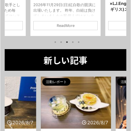
×LJ.Engl
成し歌手とし
2026年11月29日(日)紅白歌の競演に
ギリス)スペ
がるため毎
出場いたします。 昨年、白組は負け
seにてマンス
てしまいましたが私個人ではエンタ
です。 今月
ーテイメント賞をいただきました。
さま吉さんよ
ReadMore
まぐまのステ
なんと、今回は有り難くも白組の副
る海外との交
たく【ペア割
キャプテンに就任です。楽しいshow
空ひばりを筆
ます。 お連
になるよう精一杯努めさせていただ
を歌うエルジ
したら2名様
きます。 預かったチケットは25枚！
さんとその相
ツードリンク付)
座席も良い番号を頂戴いたしまし
どうやら、私
3000円(ツ
た。 今年は完売を通り越し、追加で
新しい記事
をしているリ
、おひとり様
チケットをお願いするほどたくさん
歌いたいと決
連様同士はもち
の方に応援に来ていただきたいで
敵なご縁を伺
まぐまを観て
す。どうか、副キャプテンとしての
展。 せっか
だけた方はぜ
まぐまと歌謡歌手の新米としてがん
さま吉コンサ
活動レポート
活動レポー
 ...
ばっているまぐまを観にしてやって
ングリッシュ
ください ...
レーションに
実現いたしま
り、世界での
した ...
2026/8/7
2026/8/7