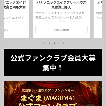
ニックエイジ
パナソニックエイジフリーハウス
オリジナル
宮と四条大宮
京都嵐山さん
く
パナソニックエイジフリーハウス京
おはようござ
都嵐山さんでのコンサートが終演。
もわたくし、
ックエイジフ
先日の同グループ施設三条大宮さん
きです。 そ
四条大宮での
と四条大宮さんもそれはそれは暖か
ファンクラブ
サートを無事
ReadMore
かったですが京都嵐山さんにも大変
まの相棒キャ
た。 どちら
良くしていただきました。 夢と情熱
た。その名も
大変喜んでい
を忘れないことその大切さを往年の
(ゆくゆくは
といった暖か
ヒットナンバーからそれぞれ結びつ
と言えば！な
した。 皆
けて、皆様と一緒に歌う。 そうする
ーになってほしい
りがとうござ
ことで思い出してまた生きる力にな
----- ま
に到着し入り
公式ファンクラブ会員大募
る。 そんな想いが互いに伝わると皆
SNSのメッ
べた酒粕のビ
様の表情もだんだん明るくなってい
LINEまで。
ん、なかなか
集中！
きます。 今日も素敵な笑顔と歌声に
fire.com
.
---------
出会えました。 お菓子までいただけ
は各SNSの
て私の方がハッピーです。 ありがと
はLINEま
うございました。 ...