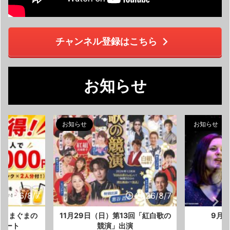
チャンネル登録はこちら
お知らせ
お知らせ
お知らせ
2026/8/7
2026/8/7
入】まぐまの
11月29日（日）第13回「紅白歌の
9月
サート
競演」出演