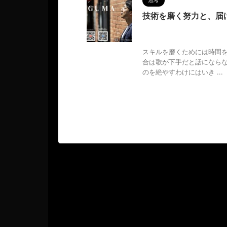
思考
技術を磨く努力と、届
2024/10/21
MAGUMA
ってもらう
,
経営論
,
認知度ア
スキルを磨くためには時間を
合は歌が下手だと話になら
のを絶やすわけにはいき ...