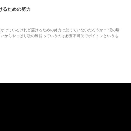
けるための努力
,
マーケティング
,
人の性質
,
分析
,
周知
,
哲学
,
届ける
,
物語
,
生き方
,
発信力
,
知
ップ
,
調和
かけているけれど届けるための努力は怠っていないだろうか？ 僕の場
ないからやっぱり歌の練習っていうのは必要不可欠でボイトレというも