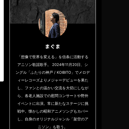
まぐま
「想像で世界を変える」を信条に活動する
アニソン歌謡歌手。 2024年11月20日、シ
ングル「ふたりの神戸 / KOIBITO」でメロデ
ィーレコーズよりメジャーデビューを果た
し、ファンとの温かい交流を大切にしなが
ら、各老人施設での慰問コンサートや野外
イベントに出演。常に新たなステージに挑
戦中。懐かしの昭和アニメソングもカバー
し、自身のオリジナルジャンル「架空のア
ニソン」も歌う。