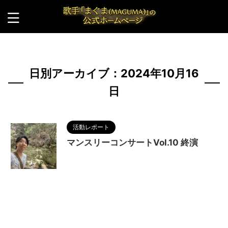
HOME
>
2024年
>
10月
>
16日
日別アーカイブ：2024年10月16
日
活動レポート
マンスリーコンサートVol.10 終演
2024/10/19
MAGUMA
,
人の性質
,
分析
,
哲
学
,
物語
,
生き方
,
調和