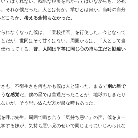
ていてはくれない。残酷な現実をわかってはいながらも、必死
年。それが僕だった。人とは何か。学びとは何か。当時の自分
いどころか、
考える余裕もなかった。
けられなくなった僕は、「登校拒否」を行使した。今となって
ことだが、世間はそう甘くはない。周囲からは、「人として当
も伝わってくる。
皆、人間は平等に同じ心の持ち主だと勘違い
なさも、不衛生さも何もかも僕は人と違った。まるで
別の星で
ような感覚
だ。僕の星では普通だったことが、地球のしきたり
れないが、そう思い込んだ方が楽な時もあった。
僕を呼ぶ先生。周囲で囁き合う「気持ち悪い」の声。僕をター
入学する妹が、気持ち悪い兄のせいで同じようにいじめられな