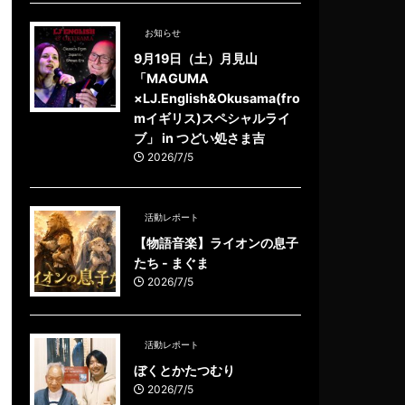
お知らせ
9月19日（土）月見山
「MAGUMA
×LJ.English&Okusama(fro
mイギリス)スペシャルライ
ブ」 in つどい処さま吉
2026/7/5
活動レポート
【物語音楽】ライオンの息子
たち - まぐま
2026/7/5
活動レポート
ぼくとかたつむり
2026/7/5