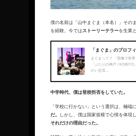
僕の名前は「山中まぐま（本名）」その
を経験。今では
ストーリーテラー
を生業
「まぐま」のプロフ
まぐまって？ 「想像で世界
「ふたりの神戸 / KOI
かい交流 ...
中学時代、僕は登校拒否をしていた。
「学校に行かない」という選択は、極端
だ。
しかし、僕は国家規模で心情を体現
それだけの理由だった。