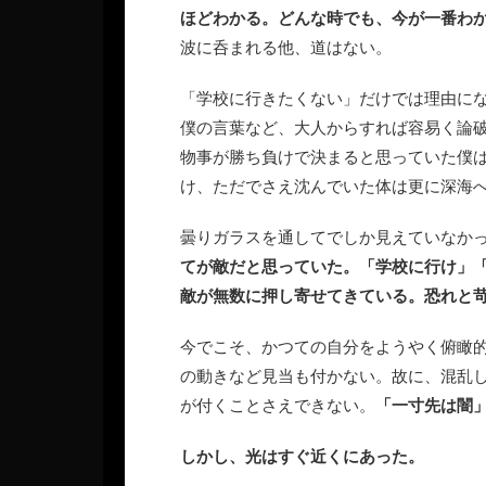
ほどわかる。どんな時でも、今が一番わ
波に呑まれる他、道はない。
「学校に行きたくない」だけでは理由に
僕の言葉など、大人からすれば容易く論
物事が勝ち負けで決まると思っていた僕
け、ただでさえ沈んでいた体は更に深海
曇りガラスを通してでしか見えていなか
てが敵だと思っていた。「学校に行け」
敵が無数に押し寄せてきている。恐れと
今でこそ、かつての自分をようやく俯瞰
の動きなど見当も付かない。故に、混乱
が付くことさえできない。
「一寸先は闇
しかし、光はすぐ近くにあった。