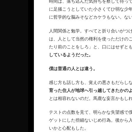
時間は、落ち込んだ気持ちを察して待っ
に足掻こうとしていた小さくてひ弱な少
に哲学的な脳みそなどカケラもない。な
人間関係と勉学。すべてと折り合いがつ
は、人として当然の権利を使っただけの
たり前のことをしろ」と、口にはせずと
しているようだった。
僕は普通の人とは違う。
感じ方も話し方も、覚えの悪さもだらし
育った住人が地球へ引っ越してきたかの
とは相容れないのだ。馬鹿な妄言かもし
テストの点数を見て、明らかな失望感で
ゲットにした些細ないじめ行為。後から
いかと心配もした。