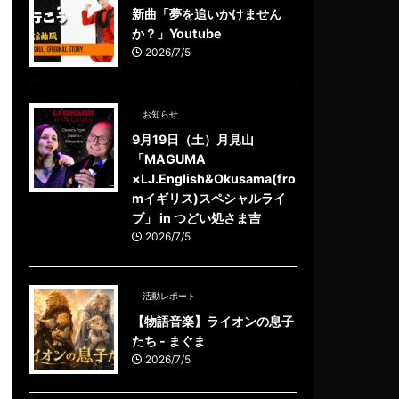
新曲「夢を追いかけません
か？」Youtube
2026/7/5
お知らせ
9月19日（土）月見山
「MAGUMA
×LJ.English&Okusama(fro
mイギリス)スペシャルライ
ブ」 in つどい処さま吉
2026/7/5
活動レポート
【物語音楽】ライオンの息子
たち - まぐま
2026/7/5