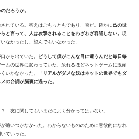
いのだろうか。
論されている。答えはごもっともであり、否だ。確かに
己の世
からと言って、人は攻撃されることをわざわざ容認しない。
現
ていなかったし、望んでもいなかった。
が口から出ていた。
どうして僕がこんな目に遭うんだと毎日毎
ゲームの世界に変わっていた。呆れるほどネットゲームに没頭
手くいかなかった。
「リアルがダメな奴はネットの世界でもダ
ニメの台詞が脳裏に過った。
う？ 友に関してもいまだによく分かってはいない。
解が追いつかなかった。わからないもののために意欲的になれ
開いていった。