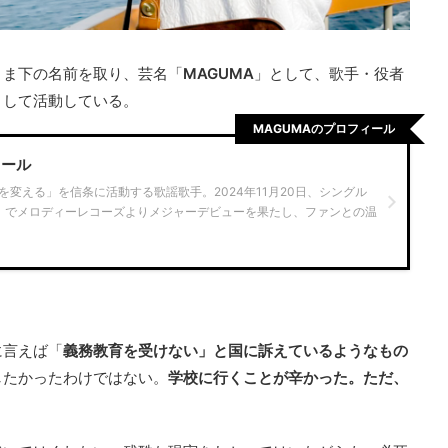
まま下の名前を取り、芸名「
MAGUMA
」として、歌手・役者
として活動している。
MAGUMAのプロフィール
ィール
を変える」を信条に活動する歌謡歌手。2024年11月20日、シングル
BITO」でメロディーレコーズよりメジャーデビューを果たし、ファンとの温
に言えば「
義務教育を受けない」と国に訴えているようなもの
したかったわけではない。
学校に行くことが辛かった。ただ、