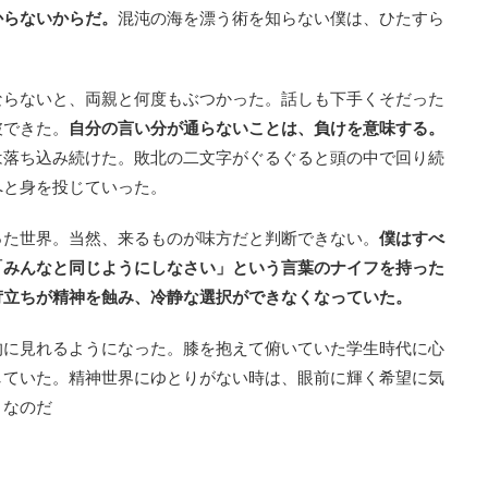
からないからだ。
混沌の海を漂う術を知らない僕は、ひたすら
ならないと、両親と何度もぶつかった。話しも下手くそだった
破できた。
自分の言い分が通らないことは、負けを意味する。
は落ち込み続けた。敗北の二文字がぐるぐると頭の中で回り続
へと身を投じていった。
った世界。当然、来るものが味方だと判断できない。
僕はすべ
「みんなと同じようにしなさい」という言葉のナイフを持った
苛立ちが精神を蝕み、冷静な選択ができなくなっていた。
的に見れるようになった。膝を抱えて俯いていた学生時代に心
していた。精神世界にゆとりがない時は、眼前に輝く希望に気
」
なのだ