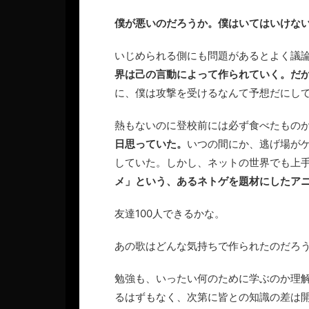
僕が悪いのだろうか。僕はいてはいけな
いじめられる側にも問題があるとよく議
界は己の言動によって作られていく。だ
に、僕は攻撃を受けるなんて予想だにし
熱もないのに登校前には必ず食べたもの
日思っていた。
いつの間にか、逃げ場が
していた。しかし、ネットの世界でも上
メ」という、あるネトゲを題材にしたア
友達100人できるかな。
あの歌はどんな気持ちで作られたのだろ
勉強も、いったい何のために学ぶのか理
るはずもなく、次第に皆との知識の差は