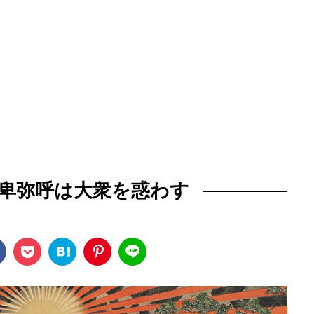
卑弥呼は大衆を惑わす