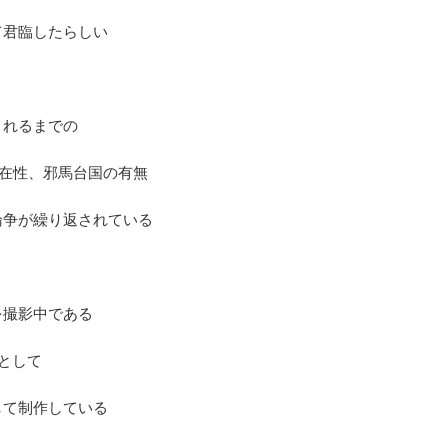
て君臨したらしい
されるまでの
実在性、邪馬台国の有無
論争が繰り返されている
を撮影中である
人として
して制作している