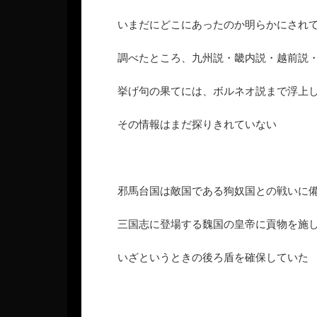
いまだにどこにあったのか明らかにされ
調べたところ、九州説・畿内説・越前説
挙げ句の果てには、ボルネオ説まで浮上
その情報はまだ探りきれていない
邪馬台国は敵国である狗奴国との戦いに
三国志に登場する魏国の皇帝に貢物を施
いざというときの後ろ盾を確保していた