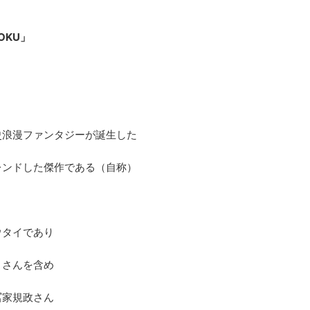
KOKU」
史浪漫ファンタジーが誕生した
レンドした傑作である（自称）
ウタイであり
こさんを含め
冨家規政さん