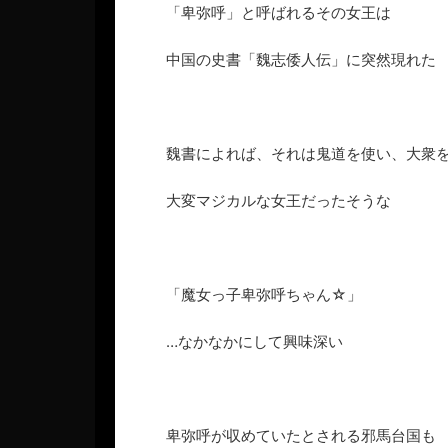
「卑弥呼」と呼ばれるその女王は
中国の史書「魏志倭人伝」に突然現れた
魏書によれば、それは鬼道を使い、大衆
大変マジカルな女王だったそうな
「魔女っ子卑弥呼ちゃん☆」
…なかなかにして興味深い
卑弥呼が収めていたとされる邪馬台国も