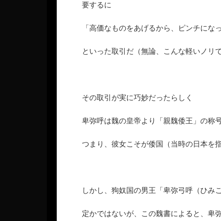
要するに
「高価なものをあげるから、ピンチにな
といった取引だ（無論、こんな軽いノリ
その取引が実に巧妙だったらしく
卑弥呼は魏の皇帝より「親魏倭王」の称
つまり、彼女こそが倭国（当時の日本を
しかし、狗奴国の男王「卑弥弓呼（ひみ
定かではないが、この魏書によると、卑