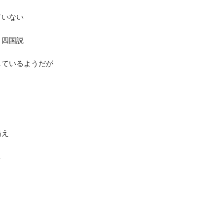
ていない
・四国説
しているようだが
備え
し