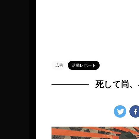
HOME
>
Blog
>
活動レポート
>
広告
活動レポート
死して尚、
2022年11月27日