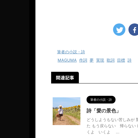
-
筆者の小説・詩
-
MAGUMA
,
作詞
,
夢
,
実現
,
歌詞
,
目標
,
詩
関連記事
筆者の小説・詩
詩「愛の景色」
どうしようもない苦しみが 
た もう戻らない 帰らない
くよ いくよ ...