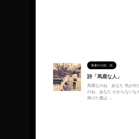
筆者の小説・詩
詩「馬鹿な人」
馬鹿なのね あなた 気が付
のね あなた わからないな
捧げた愛は ...