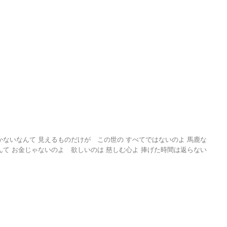
かないなんて 見えるものだけが この世の すべてではないのよ 馬鹿な
んて お金じゃないのよ 欲しいのは 慈しむ心よ 捧げた時間は返らない