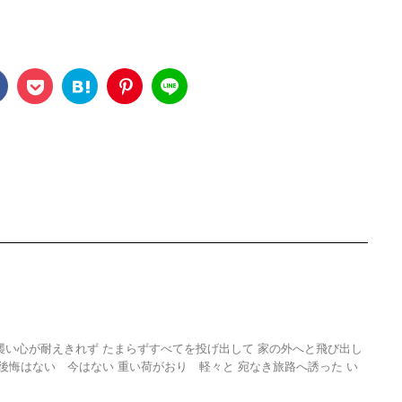
襲い心が耐えきれず たまらずすべてを投げ出して 家の外へと飛び出し
 後悔はない 今はない 重い荷がおり 軽々と 宛なき旅路へ誘った い