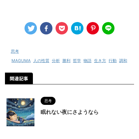
-
思考
-
MAGUMA
,
人の性質
,
分析
,
勝利
,
哲学
,
物語
,
生き方
,
行動
,
調和
関連記事
思考
眠れない夜にさようなら