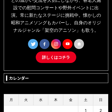
との温かい交流を大切にしながら、各老人施
設での慰問コンサートや野外イベントに出
演。常に新たなステージに挑戦中。懐かしの
昭和アニメソングもカバーし、自身のオリジ
ナルジャンル「架空のアニソン」も歌う。
詳しくはコチラ
カレンダー
2026年8月
月
火
水
木
金
土
日
1
2