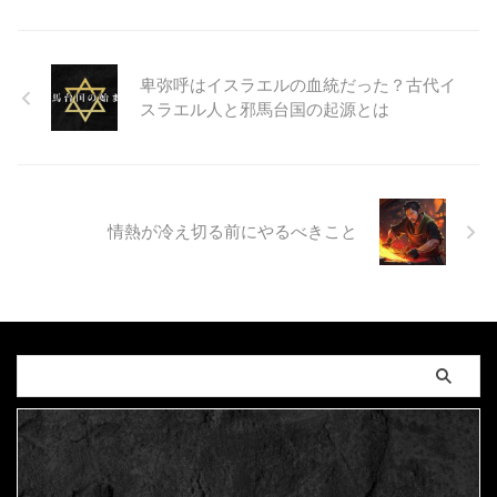
卑弥呼はイスラエルの血統だった？古代イ
スラエル人と邪馬台国の起源とは
情熱が冷え切る前にやるべきこと