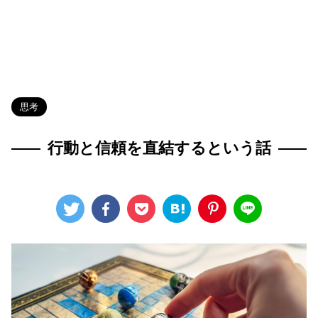
HOME
>
Blog
>
思考
>
思考
行動と信頼を直結するという話
2024年7月25日