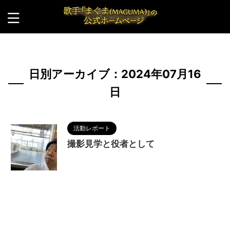
HOME
>
2024年
>
7月
>
16日
日別アーカイブ：2024年07月16
日
活動レポート
撮影見学と役者として
2024/7/18
BANZAI FILMS
,
MAGUMA
,
エ
キストラ
,
人の性質
,
出演
,
分析
,
哲学
,
役者
,
映画
,
物語
,
生き方
,
短編映画
,
調和