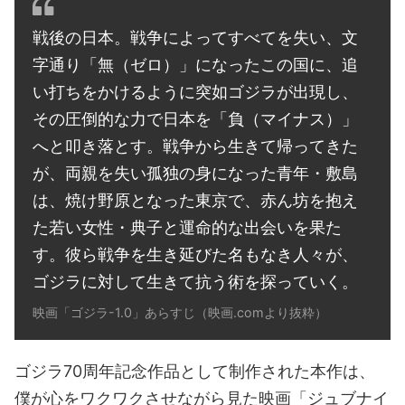
戦後の日本。戦争によってすべてを失い、文
字通り「無（ゼロ）」になったこの国に、追
い打ちをかけるように突如ゴジラが出現し、
その圧倒的な力で日本を「負（マイナス）」
へと叩き落とす。戦争から生きて帰ってきた
が、両親を失い孤独の身になった青年・敷島
は、焼け野原となった東京で、赤ん坊を抱え
た若い女性・典子と運命的な出会いを果た
す。彼ら戦争を生き延びた名もなき人々が、
ゴジラに対して生きて抗う術を探っていく。
映画「ゴジラ-1.0」あらすじ（映画.comより抜粋）
ゴジラ70周年記念作品として制作された本作は、
僕が心をワクワクさせながら見た映画「ジュブナイ