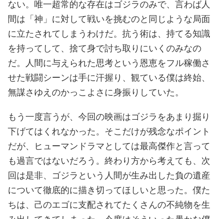
ない。唯一超常的な存在はゴジラのみで、言わば人
間は「神」に対して戦いを挑むのと同じような局面
に立たされてしまうわけだ。抗う術は、持てる知識
を持ってして、捨て身で討ち取りにいくのみなの
だ。人間に与えられた思考という恩恵をフル稼働さ
せた戦闘シーンは手に汗握り、観ている僕は終始、
無謀さゆえのかっこよさに身振りしていた。
もう一度言うが、今回の映画はゴジラをあまり掘り
下げてはくれなかった。そこだけが残念なポイント
だが、ヒューマンドラマとしては最高傑作と言って
も過言ではないだろう。終わり方から考えても、次
回は是非、ゴジラという人間が生み出した負の遺産
について徹底的に描き切ってほしいと思った。僕た
ちは、己のエゴに支配されてたくさんの不純物を生