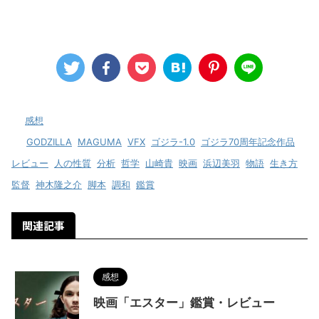
-
感想
-
GODZILLA
,
MAGUMA
,
VFX
,
ゴジラ-1.0
,
ゴジラ70周年記念作品
,
レビュー
,
人の性質
,
分析
,
哲学
,
山崎貴
,
映画
,
浜辺美羽
,
物語
,
生き方
,
監督
,
神木隆之介
,
脚本
,
調和
,
鑑賞
関連記事
感想
映画「エスター」鑑賞・レビュー