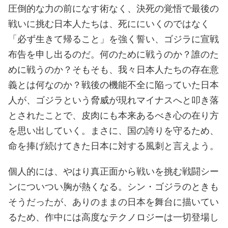
圧倒的な力の前になす術なく、決死の覚悟で最後の
戦いに挑む日本人たちは、死ににいくのではなく
「必ず生きて帰ること」を強く誓い、ゴジラに宣戦
布告を申し出るのだ。何のために戦うのか？誰のた
めに戦うのか？そもそも、我々日本人たちの存在意
義とは何なのか？戦後の機能不全に陥っていた日本
人が、ゴジラという脅威が現れマイナスへと叩き落
とされたことで、皮肉にも本来あるべき心の在り方
を思い出していく。まさに、国の誇りを守るため、
命を捧げ続けてきた日本に対する風刺と言えよう。
個人的には、やはり真正面から戦いを挑む戦闘シー
ンについつい胸が熱くなる。シン・ゴジラのときも
そうだったが、ありのままの日本を舞台に描いてい
るため、作中には高度なテクノロジーは一切登場し