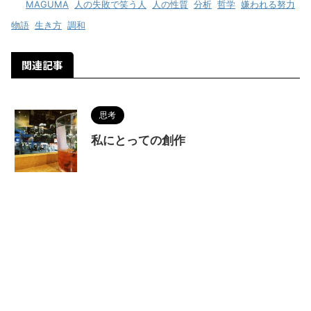
-
MAGUMA
,
人の失敗で笑う人
,
人の性質
,
分析
,
哲学
,
嫌われる努力
,
物語
,
生き方
,
調和
関連記事
思考
私にとっての創作