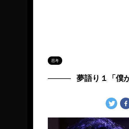
HOME
>
Blog
>
思考
>
思考
夢語り１「僕
2023年7月31日