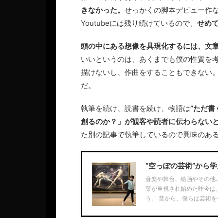
きなかった。
せっかくの脚本デビュー作
Youtubeには残り続けているので、
せめ
頭の中にある想像を具現化するには、文
いいというのは、あくまでも僕の性質を
描けないし、作曲をすることもできない
だ。
執筆を続け、読書を続け、物語は
”ただ書
創るのか？」が観客や読者に伝わらない
た別の記事で執筆しているので興味のあ
”空っぽの芸術”から
音楽や舞台、絵画やその他
葉が重視され始めた昨今は
う。 昔から、僕らは芸術を仕 