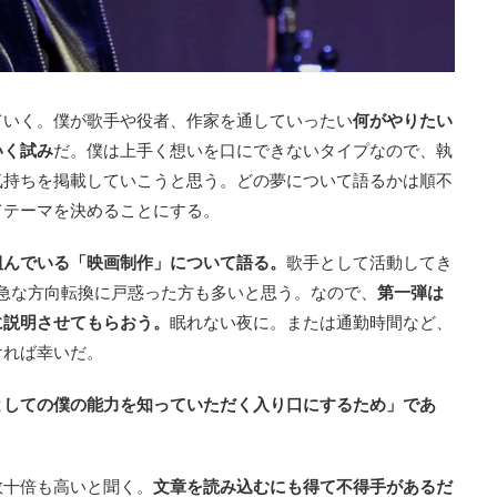
ていく。僕が歌手や役者、作家を通していったい
何がやりたい
いく試み
だ。僕は上手く想いを口にできないタイプなので、執
気持ちを掲載していこうと思う。どの夢について語るかは順不
てテーマを決めることにする。
組んでいる「映画制作」について語る。
歌手として活動してき
の急な方向転換に戸惑った方も多いと思う。なので、
第一弾は
に説明させてもらおう。
眠れない夜に。または通勤時間など、
ければ幸いだ。
としての僕の能力を知っていただく入り口にするため」であ
数十倍も高いと聞く。
文章を読み込むにも得て不得手があるだ