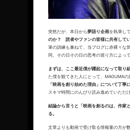
突然だが、本日から
夢語り企画
を執筆し
のか？ 読者やファンの皆様に共有して
筆の訓練も兼ねて、当ブログに赤裸々な
同。その日その日の思考の巡り方によっ
まずは、ここ最近僕が躍起になって取り
た僕を観てきた人にとって、MAGUMA
「映画を創り始めた理由」について丁寧
スキマ時間にのんびり読み進めていただ
結論から言うと「映画を創るのは、作家
る。
文章よりも動画で受け取る情報量の方が