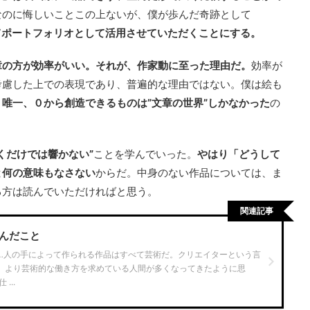
なのに悔しいことこの上ないが、僕が歩んだ奇跡として
てポートフォリオとして活用させていただくことにする。
章の方が効率がいい。それが、作家動に至った理由だ。
効率が
考慮した上での表現であり、普遍的な理由ではない。僕は絵も
。
唯一、０から創造できるものは”文章の世界”しかなかった
の
くだけでは響かない”
ことを学んでいった。
やはり「どうして
と何の意味もなさない
からだ。中身のない作品については、ま
る方は読んでいただければと思う。
関連記事
学んだこと
…人の手によって作られる作品はすべて芸術だ。クリエイターという言
、より芸術的な働き方を求めている人間が多くなってきたように思
...