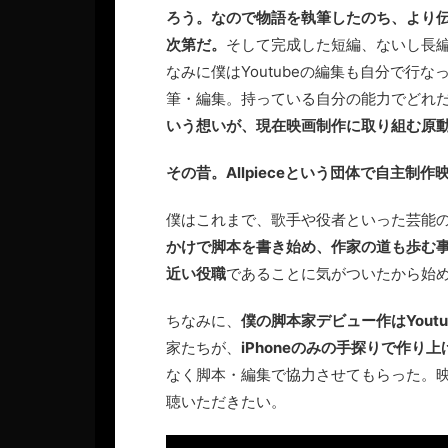
ろう。なので物語を執筆したのち、より
次第だ。
そして完成した短編、ないし長
なみに僕はYoutubeの編集も自分で行
筆・編集。持っている自分の能力でどれ
いう想いが、現在映画制作に取り組む原
その昔。Allpieceという団体で自主
僕はこれまで、歌手や役者といった芸能
かけで脚本を書き始め、作家の道も歩む
近い役職
であることに気がついたから始
ちなみに、
僕の脚本家デビュー作はYout
家たちが、
iPhoneのみの手探りで作り
なく脚本・編集で協力させてもらった。
聴いただきたい。