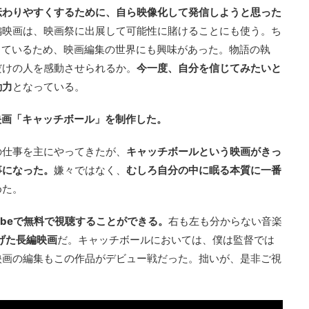
伝わりやすくするために、自ら映像化して発信しようと思った
編映画は、映画祭に出展して可能性に賭けることにも使う。ち
なっているため、映画編集の世界にも興味があった。物語の執
だけの人を感動させられるか。
今一度、自分を信じてみたいと
動力
となっている。
制作映画「キャッチボール」を制作した。
の仕事を主にやってきたが、
キャッチボールという映画がきっ
事になった。
嫌々ではなく、
むしろ自分の中に眠る本質に一番
めた。
ubeで無料で視聴することができる。
右も左も分からない音楽
上げた長編映画
だ。キャッチボールにおいては、僕は監督では
映画の編集もこの作品がデビュー戦だった。拙いが、是非ご視