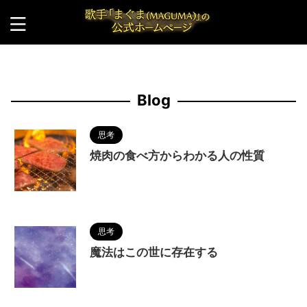
HOME
>
Blog
>
Blog
思考
焼肉の食べ方からわかる人の性質
2022/10/27
人の性質
,
分析
,
焼肉
,
食べ放題
思考
魔法はこの世に存在する
2022/10/27