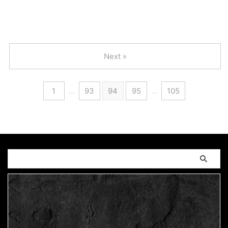
2022/10/14
Next »
1
…
93
94
95
…
105