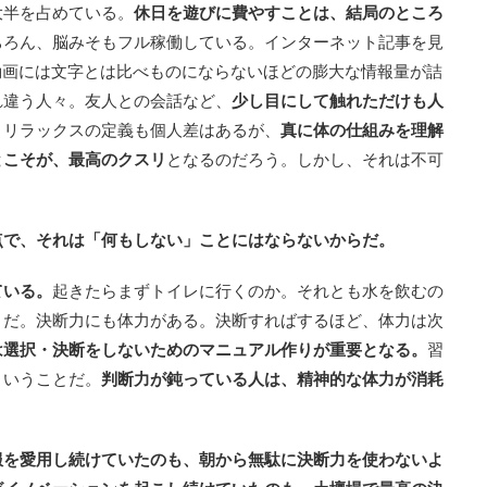
大半を占めている。
休日を遊びに費やすことは、結局のところ
ちろん、脳みそもフル稼働している。インターネット記事を見
の動画には文字とは比べものにならないほどの膨大な情報量が詰
れ違う人々。友人との会話など、
少し目にして触れただけも人
。
リラックスの定義も個人差はあるが、
真に体の仕組みを理解
とこそが、最高のクスリ
となるのだろう。しかし、それは不可
点で、それは「何もしない」ことにはならないからだ。
ている。
起きたらまずトイレに行くのか。それとも水を飲むの
うだ。決断力にも体力がある。決断すればするほど、体力は次
は選択・決断をしないためのマニュアル作りが重要となる。
習
ということだ。
判断力が鈍っている人は、精神的な体力が消耗
服を愛用し続けていたのも、朝から無駄に決断力を使わないよ