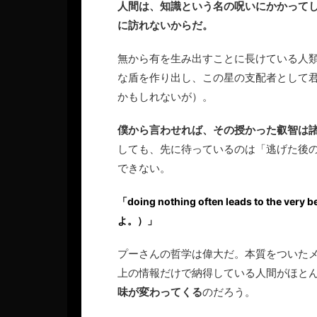
人間は、知識という名の呪いにかかって
に訪れないからだ。
無から有を生み出すことに長けている人
な盾を作り出し、この星の支配者として
かもしれないが）。
僕から言わせれば、その授かった叡智は
しても、先に待っているのは「逃げた後
できない。
「doing nothing often leads to t
よ。）」
プーさんの哲学は偉大だ。本質をついた
上の情報だけで納得している人間がほと
味が変わってくる
のだろう。