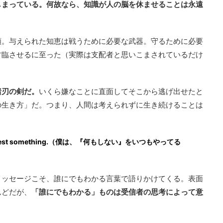
しまっている。何故なら、知識が人の脳を休ませることは永遠
類。与えられた知恵は戦うために必要な武器。守るために必要
君臨させるに至った（実際は支配者と思いこまされているだけ
諸刃の剣だ。
いくら嫌なことに直面してそこから逃げ出せたと
の生き方」だ。つまり、人間は考えられずに生き続けることは
he very best something.（僕は、『何もしない』をいつもやってる
メッセージこそ、誰にでもわかる言葉で語りかけてくる。表面
んどだが、
「誰にでもわかる」ものは受信者の思考によって意