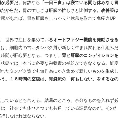
間が必要
だ。何故なら
「一日三食」は寝ている間も休みなく胃
のだからだ。
胃の忙しさは肝臓の忙しさと比例する。
改善策は
状態があれば、胃も肝臓もしっかりと休息を取れて免疫力UP
は、世界で注目を集めている
オートファジー機能を発動させる
とは、細胞内の古いタンパク質が新しく生まれ変わる仕組みだ
腹時間が肝心要となる。つまり、
胃と肝臓のコンディションを
た状態では、本当に必要な栄養素の補給ができなくなる。鮮度
壊れたタンパク質でも無作為にかき集めて新しいものを生成し
いう。
１６時間の空腹は、胃袋流の「何もしない」をするなの
現しているとも言える。結局のところ、余分なものを入れず必
とは、社会でも体ひとつでも共通している課題なのだ。そのた
実行しなければならない。