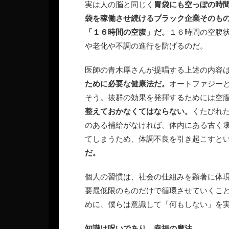
実は人の脳と同じく
胃袋にも空っぽの時
袋を稼働させ続けるブラック企業そのも
「１６時間の空腹」だ。
１６時間の空腹
や老化や不調の進行を防げるのだ。
医師の青木厚さんが提唱する上述の内容
ために必要な健康法だ。
オートファジー
そう。抜群の効果を発揮するためには空
整えておかなくてはならない。
くたびれ
のある補給がなければ、体内にある古く
てしまうため、体調不良を引き起こすと
だ。
個人の習慣は、社会の仕組みを顕著に体
要最低限のものだけで循環させていくこ
めに、僕らは意識して「何もしない」を
知識は呪いであり、幸福の魔法。