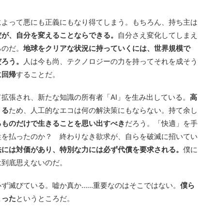
によって悪にも正義にもなり得てしまう。もちろん、持ち主は
だが、自分を変えることならできる。
自分さえ変化してしまえ
るのだ。
地球をクリアな状況に持っていくには、世界規模で
だろう。
人は今も尚、テクノロジーの力を持ってそれを成そう
に回帰
することだ。
拡張され、新たな知識の所有者「AI」を生み出している。
高
くる
ため、人工的なエコは何の解決策にもならない。持て余し
るものだけで生きることを思い出すべき
だろう。「快適」を手
牲を払ったのか？ 終わりなき欲求が、自らを破滅に招いてい
法には対価があり、特別な力には必ず代償を要求される。
僕に
は到底思えないのだ。
必ず滅びている。嘘か真か……重要なのはそこではない。
僕ら
まった
というところだ。