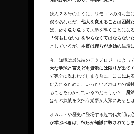
鉄人２８号のように、リモコンの持ち主
僕やあなただ。
他人を変えることは困難
ば、必ず巡り巡って大勢を導くことにな
「何もしない」をやらなくてはならない
としているが、
本質は僕らが原始の生活
今、知識は最先端のテクノロジーによって
大な地球と言えども資源には限りが出て
て完全に呪われてしまう前に、
ここにあ
に入れるために、いったいどれほどの犠
ることをわかっているのだろうか？
魔
はその負債を支払う覚悟が人類にあると
オカルトや歴史に登場する超古代文明は
が学ぶべきは、彼らが知識に殺されてし