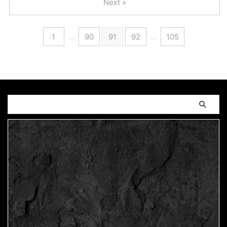
Next »
1
…
90
91
92
…
105