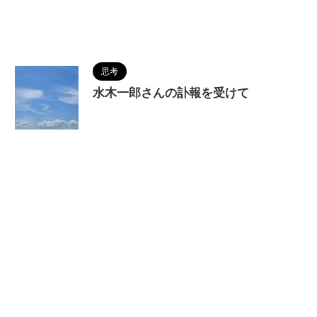
ンターテインメント
,
物語
,
舞台「優情」
,
芳本美代
子
,
調和
,
近藤哲也
,
野田憲晴
,
長谷川鈴
思考
水木一郎さんの訃報を受けて
2022/12/15
MAGUMA
,
アニソン
,
アニソ
ン界の帝王
,
キャプテンハーロック
,
サバンナを超
えて
,
バビル2世
,
マジンガーZ
,
人の性質
,
分析
,
原
始少年リュウが行く
,
哲学
,
水木一郎
,
物語
,
調和