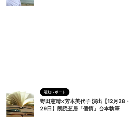
Lv.34
,
MAGUMA
,
ありがとう
,
おめでとう
,
人の性
質
,
分析
,
哲学
,
物語
,
誕生日
,
調和
活動レポート
野田憲晴×芳本美代子 演出【12月28・
29日】朗読芝居「優情」台本執筆
2023/1/2
MAGUMA
,
TSUMUGIJAPAN
,
み
っちょん
,
三鷹RIスタジオ
,
五宝孝一
,
人の性質
,
優
情
,
分析
,
台本
,
哲学
,
志藤彩那
,
朗読劇
,
松井友作
,
森下雅子
,
森山国史
,
武口奈々子
,
水樹和也
,
清月エ