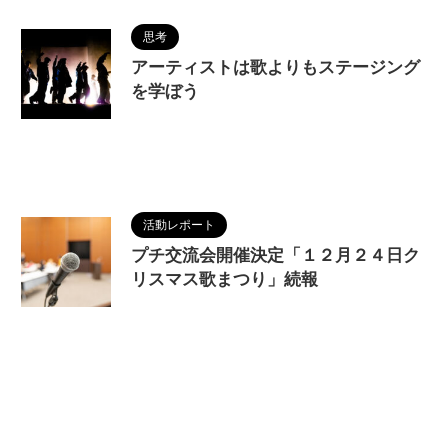
思考
アーティストは歌よりもステージング
を学ぼう
2022/12/12
LIVE
,
MAGUMA
,
ステージ
,
ス
テージング
,
パフォーマンス
,
人の性質
,
分析
,
哲学
,
失敗
,
成功
,
構成
,
演出
,
物語
,
調和
活動レポート
プチ交流会開催決定「１２月２４日ク
リスマス歌まつり」続報
2022/11/29
LIVE
,
MAGUMA
,
ひづきよう
こ
,
クリスマスイヴ
,
クリスマス歌まつり
,
コンサー
ト
,
プチ交流会
,
リピート山中
,
物語
,
神戸ラズリカ
フェ
,
１２月２４日