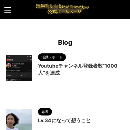
HOME
>
Blog
>
Blog
活動レポート
Youtubeチャンネル登録者数”1000
人”を達成
2022/12/28
1000人
,
MAGUMA
,
MAGUMA STUDIOS
,
Youtube
,
Youtubeチャンネ
ル
,
人の性質
,
分析
,
哲学
,
物語
,
調和
,
達成
思考
Lv.34になって想うこと
2022/12/27
12月27日
,
happy birthday
,