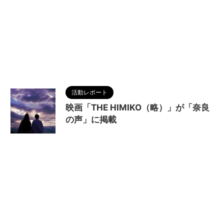
活動レポート
映画「THE HIMIKO（略）」が「奈良
の声」に掲載
2022/11/27
MAGUMA
,
THE HIMIKO
LEGEND OF YAMATAIKOKU
,
ひづきようこ
,
三国
志
,
佐藤マコト
,
作家
,
冨家ノリマサ
,
卑弥呼
,
卑弥
呼 天照大神説
,
古事記
,
哲学
,
天照大神
,
奈良
,
奈良
の声
,
宇津本直記
,
戦場カメラマン渡部陽一
,
日本書
紀
,
日本神話
,
村田雄浩
,
田中要次
,
脚本家
,
調和
,
邪
馬台国
,
邪馬台国畿内説
,
高井俊彦
,
魏国
,
魏志倭人
伝