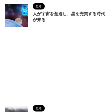
思考
人が宇宙を創造し、星を売買する時代
が来る
2022/11/27
AI
,
MAGUMA
,
オカルト
,
パラ
レルワールド
,
マルチバース
,
マンデラエフェクト
,
メタバース
,
人はこの世のAI
,
人は宇宙を作る
,
分析
,
哲学
,
宇宙
,
星
,
星を売る時代
,
物語
,
調和
,
量子世界
思考