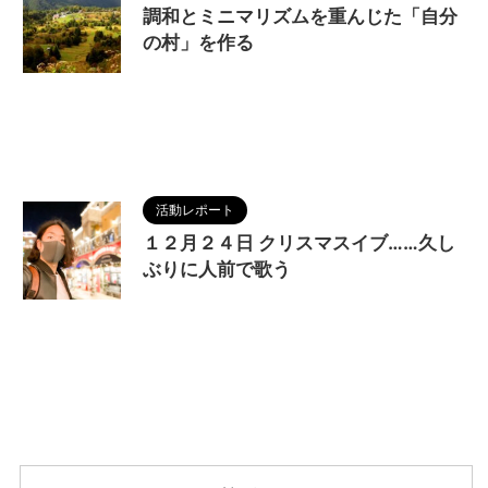
調和とミニマリズムを重んじた「自分
の村」を作る
2022/11/21
MAGUMA
,
village
,
ナチュラリ
スト
,
ナチュラリズム
,
人の性質
,
分析
,
哲学
,
地方移
住
,
地方都市
,
地球環境
,
村
,
村作り
,
物語
,
疎開
,
自
然派
,
調和
,
郊外
活動レポート
１２月２４日 クリスマスイブ……久し
ぶりに人前で歌う
2022/11/29
12月24日
,
MAGUMA
,
ひづき
ようこ
,
コンサート
,
ヨーデル食べ放題
,
リピート山
中
,
ワンマン
,
架空のアニソン
,
歌手
,
焼肉王子
,
物
語
,
神戸ラズリカフェ
,
空想アニメソングシンガー
,
詩
,
調和
,
音楽