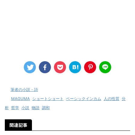
-
筆者の小説・詩
-
MAGUMA
,
ショートショート
,
ベーシックインカム
,
人の性質
,
分
析
,
哲学
,
小説
,
物語
,
調和
関連記事