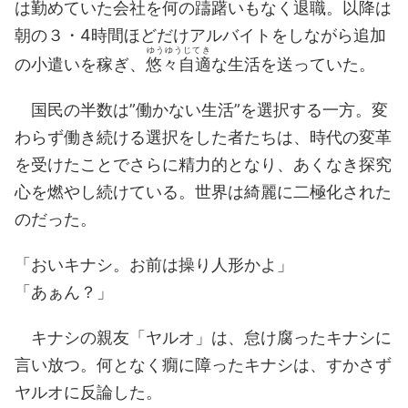
は勤めていた会社を何の
躊躇
いもなく退職。以降は
朝の３・4時間ほどだけアルバイトをしながら追加
ゆうゆうじてき
の小遣いを稼ぎ、
悠々自適
な生活を送っていた。
国民の半数は”働かない生活”を選択する一方。変
わらず働き続ける選択をした者たちは、時代の変革
を受けたことでさらに精力的となり、あくなき探究
心を燃やし続けている。世界は綺麗に二極化された
のだった。
「おいキナシ。お前は操り人形かよ」
「あぁん？」
キナシの親友「ヤルオ」は、怠け腐ったキナシに
言い放つ。何となく癇に障ったキナシは、すかさず
ヤルオに反論した。