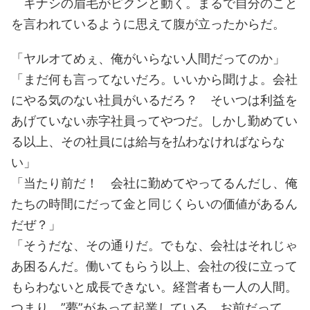
キナシの眉毛がピクンと動く。まるで自分のこと
を言われているように思えて腹が立ったからだ。
「ヤルオてめぇ、俺がいらない人間だってのか」
「まだ何も言ってないだろ。いいから聞けよ。会社
にやる気のない社員がいるだろ？ そいつは利益を
あげていない赤字社員ってやつだ。しかし勤めてい
る以上、その社員には給与を払わなければならな
い」
「当たり前だ！ 会社に勤めてやってるんだし、俺
たちの時間にだって金と同じくらいの価値があるん
だぜ？」
「そうだな、その通りだ。でもな、会社はそれじゃ
あ困るんだ。働いてもらう以上、会社の役に立って
もらわないと成長できない。経営者も一人の人間。
つまり、”夢”があって起業している。お前だって、