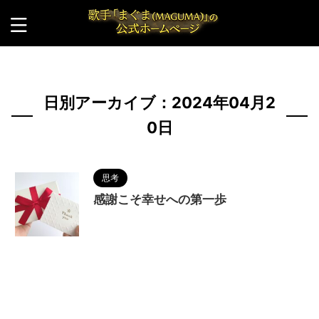
HOME
>
2024年
>
4月
>
20日
日別アーカイブ：2024年04月2
0日
思考
感謝こそ幸せへの第一歩
2024/4/20
MAGUMA
,
人の性質
,
分析
,
哲
学
,
幸せになる勇気
,
幸福感
,
感謝
,
物語
,
生き方
,
調
和