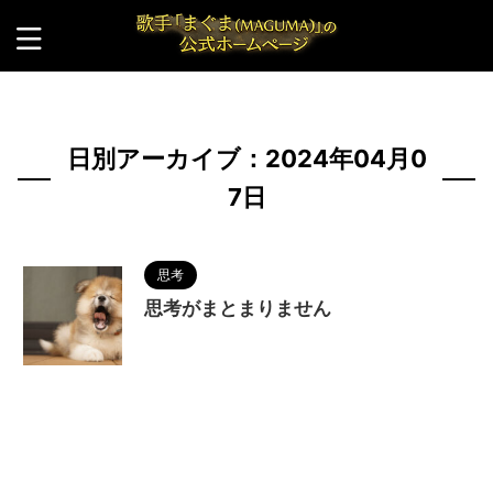
HOME
>
2024年
>
4月
>
7日
日別アーカイブ：2024年04月0
7日
思考
思考がまとまりません
2024/4/7
MAGUMA
,
人の性質
,
分析
,
哲
学
,
物語
,
生き方
,
調和