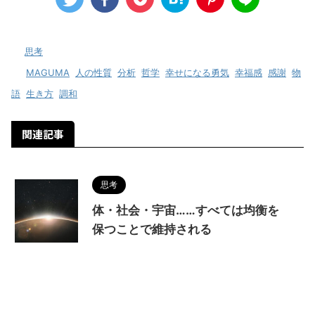
-
思考
-
MAGUMA
,
人の性質
,
分析
,
哲学
,
幸せになる勇気
,
幸福感
,
感謝
,
物
語
,
生き方
,
調和
関連記事
思考
体・社会・宇宙……すべては均衡を
保つことで維持される