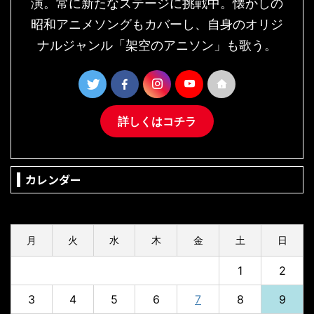
演。常に新たなステージに挑戦中。懐かしの
昭和アニメソングもカバーし、自身のオリジ
ナルジャンル「架空のアニソン」も歌う。
詳しくはコチラ
カレンダー
2026年8月
月
火
水
木
金
土
日
1
2
3
4
5
6
7
8
9