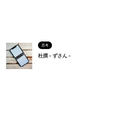
思考
杜撰 - ずさん -