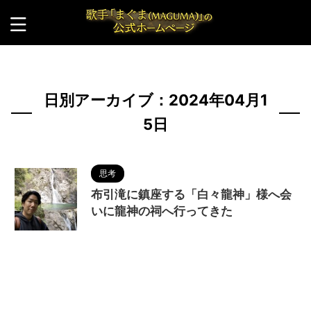
HOME
>
2024年
>
4月
>
15日
日別アーカイブ：2024年04月1
5日
思考
布引滝に鎮座する「白々龍神」様へ会
いに龍神の祠へ行ってきた
2024/4/16
MAGUMA
,
人の性質
,
分析
,
哲
学
,
大自然
,
夫婦滝
,
布引滝
,
干支
,
年男
,
日本三大神
滝
,
映画
,
物語
,
生き方
,
甲辰
,
白々龍神
,
神戸
,
神様
,
調和
,
辰年
,
雄滝
,
雌滝
,
鼓ヶ滝
,
龍神の祠
,
龍神様