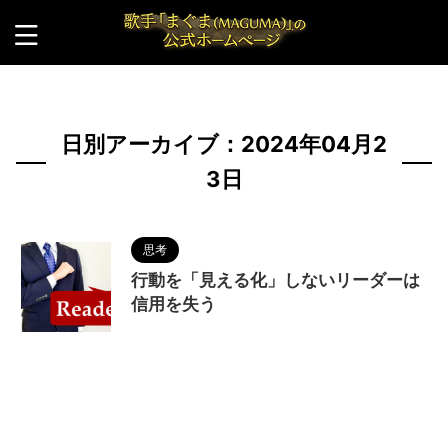
HOME
>
2024年
>
4月
>
23日
日別アーカイブ：2024年04月2
3日
思考
行動を「見える化」しないリーダーは
信用を失う
2024/4/23
MAGUMA
,
リーダー
,
人の性
質
,
会社
,
働き方
,
分析
,
哲学
,
物語
,
生き方
,
調和
,
部
下