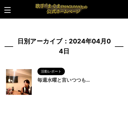
HOME
>
2024年
>
4月
>
4日
日別アーカイブ：2024年04月0
4日
活動レポート
毎週水曜と言いつつも…
2024/4/4
7階
,
BAR
,
Hiz'BAR
,
MAGUMA
,
コンベックススクエア
,
マスター
,
三ノ宮
,
人の性質
,
分析
,
哲学
,
妃月洋子
,
東門街
,
物語
,
生き方
,
神戸
,
調和