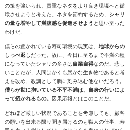
の策を強いられ、貴重なネタをより良き環境へと循
環させようと考えた。ネタを節約するため、
シャリ
の量を増やして満腹感を促進させよう
と思い至った
わけだ。
僕らの置かれている寿司環境の現実は、
地球からの
しっぺ返し
だった。故に、今日に至るまで不満の種
になっていたシャリの多さは
自業自得
なのだ。悲し
いことだが、人間はかくも愚かな生き物であると考
えを改め、教訓として胸に刻み込む他ないだろう。
僕らが世に抱いている不平不満は、自身の行いによ
って招かれるもの。
因果応報とはこのことだ。
どれほど厳しい状況であることを考慮しても、顧客
の願いを出来る限り聞き届けるのも職人の仕事。寿