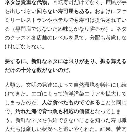
ネタは貴重な代物。
回転寿司だけでなく、庶民が手
を出しづらい
回らない寿司屋もある。
おまけにファ
ミリーレストランやホテルでも寿司は提供されてい
る（専門店ではないため味はかなり劣るが）。ネタ
のクラスと各店舗のレベルを見て、分配も考慮しな
ければならない。
要するに、新鮮なネタには限りがあり、振る舞える
だけの十分な数がないのだ
。
人類は、文明の発達によって自然環境を犠牲にし続
けてきた。エゴによって海洋汚染エリアを拡大して
しまったのだ。
人は食べたものでできる
ことと同じ
で、
汚れた海で育つ魚も相応の価値
となってしま
う。新鮮なネタを供給できないことを知った寿司職
人たちは厳しい状況へと追いやられた。結果、苦肉