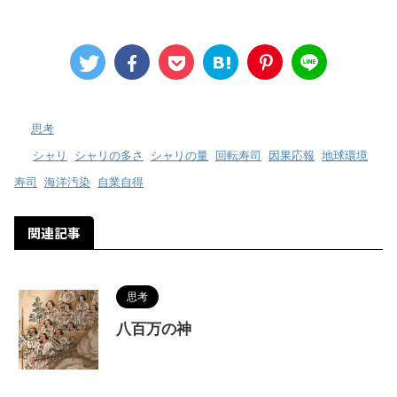
-
思考
-
シャリ
,
シャリの多さ
,
シャリの量
,
回転寿司
,
因果応報
,
地球環境
,
寿司
,
海洋汚染
,
自業自得
関連記事
思考
八百万の神