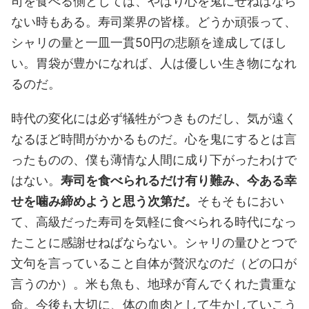
司を食べる側としては、やはり心を鬼にせねばなら
ない時もある。寿司業界の皆様。どうか頑張って、
シャリの量と一皿一貫50円の悲願を達成してほし
い。胃袋が豊かになれば、人は優しい生き物になれ
るのだ。
時代の変化には必ず犠牲がつきものだし、気が遠く
なるほど時間がかかるものだ。心を鬼にするとは言
ったものの、僕も薄情な人間に成り下がったわけで
はない。
寿司を食べられるだけ有り難み、今ある幸
せを噛み締めようと思う次第だ。
そもそもにおい
て、高級だった寿司を気軽に食べられる時代になっ
たことに感謝せねばならない。シャリの量ひとつで
文句を言っていること自体が贅沢なのだ（どの口が
言うのか）。米も魚も、地球が育んでくれた貴重な
命。今後も大切に、体の血肉として生かしていこう