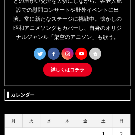
との温かい交流を大切にしながら、各老人施
設での慰問コンサートや野外イベントに出
演。常に新たなステージに挑戦中。懐かしの
昭和アニメソングもカバーし、自身のオリジ
ナルジャンル「架空のアニソン」も歌う。
詳しくはコチラ
カレンダー
2026年8月
月
火
水
木
金
土
日
1
2