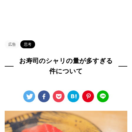
HOME
>
Blog
>
思考
>
広告
思考
お寿司のシャリの量が多すぎる
件について
2022年10月27日