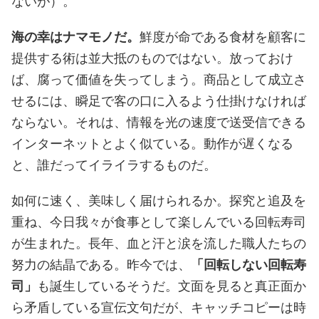
ないが）。
海の幸はナマモノだ。
鮮度が命である食材を顧客に
提供する術は並大抵のものではない。放っておけ
ば、腐って価値を失ってしまう。商品として成立さ
せるには、瞬足で客の口に入るよう仕掛けなければ
ならない。それは、情報を光の速度で送受信できる
インターネットとよく似ている。動作が遅くなる
と、誰だってイライラするものだ。
如何に速く、美味しく届けられるか。探究と追及を
重ね、今日我々が食事として楽しんでいる回転寿司
が生まれた。長年、血と汗と涙を流した職人たちの
努力の結晶である。昨今では、
「回転しない回転寿
司」
も誕生しているそうだ。文面を見ると真正面か
ら矛盾している宣伝文句だが、キャッチコピーは時