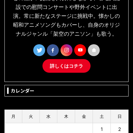
設での慰問コンサートや野外イベントに出
演。常に新たなステージに挑戦中。懐かしの
昭和アニメソングもカバーし、自身のオリジ
ナルジャンル「架空のアニソン」も歌う。
詳しくはコチラ
カレンダー
2026年8月
月
火
水
木
金
土
日
1
2