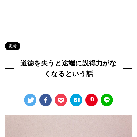
HOME
>
Blog
>
思考
>
思考
道徳を失うと途端に説得力がな
くなるという話
2022年8月3日