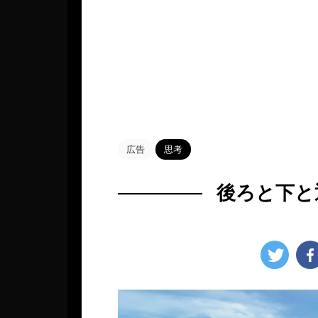
HOME
>
Blog
>
思考
>
広告
思考
後ろと下と
2022年10月14日