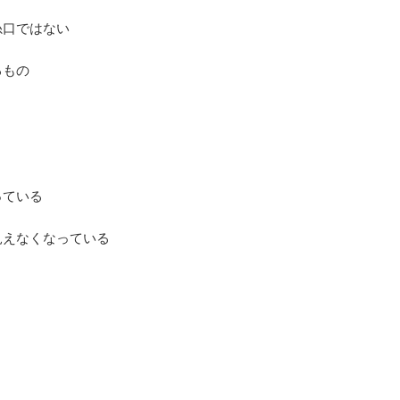
糸口ではない
るもの
っている
見えなくなっている