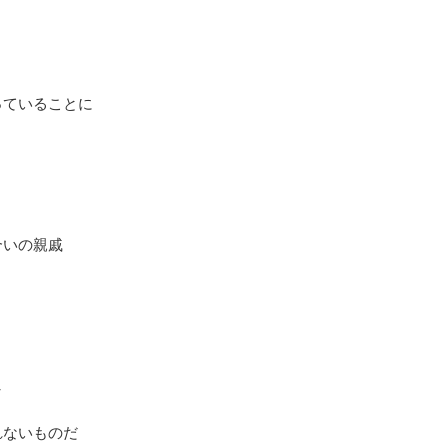
っていることに
合いの親戚
し
れないものだ