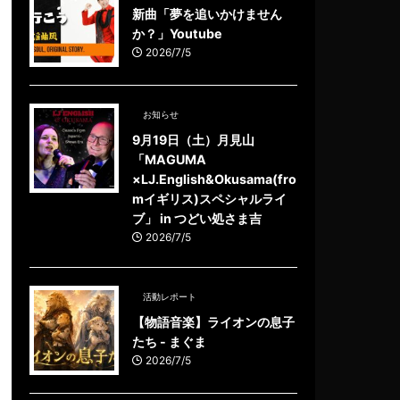
新曲「夢を追いかけません
か？」Youtube
2026/7/5
お知らせ
9月19日（土）月見山
「MAGUMA
×LJ.English&Okusama(fro
mイギリス)スペシャルライ
ブ」 in つどい処さま吉
2026/7/5
活動レポート
【物語音楽】ライオンの息子
たち - まぐま
2026/7/5