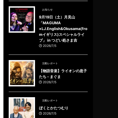
お知らせ
9月19日（土）月見山
「MAGUMA
×LJ.English&Okusama(fro
mイギリス)スペシャルライ
ブ」 in つどい処さま吉
2026/7/5
活動レポート
【物語音楽】ライオンの息子
たち - まぐま
2026/7/5
活動レポート
ぼくとかたつむり
2026/7/5