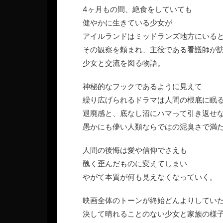
4ヶ月もの間、絶食をしていても
健やかに生きている少女が
アイルランドはミッドランズ地方にいる
その観察を頼まれ、主役である看護師が
少女と交流を図る物語。
神秘的なフックであるように見えて
繰り広げられるドラマは人間の根底に眠
退廃感と、底なし沼にハマって引き返せ
愚かにも儚い人類ならではの泥臭さで満
人間の後悔は愛や信仰でさえも
醜く歪んだものに変えてしまい
やがて本質が何も見えなくなっていく。
映画全体のトーンが終始どんよりしてい
決して晴れることのない少女と家族の様