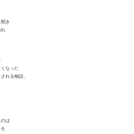
と聞き
訪れ
る
なくなった
たされる物語。
たのは
子を