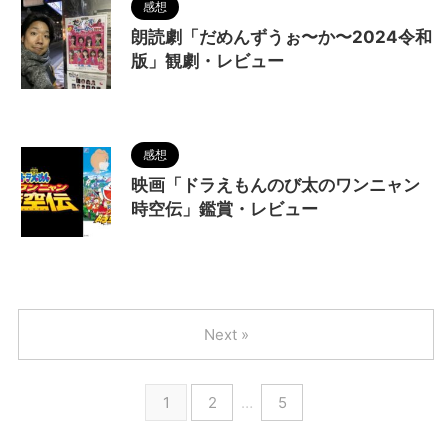
感想
朗読劇「だめんずうぉ〜か〜2024令和
版」観劇・レビュー
2024/11/25
感想
映画「ドラえもんのび太のワンニャン
時空伝」鑑賞・レビュー
2024/11/10
Next »
1
2
…
5