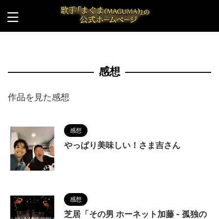
HOME
>
Blog
>
感想
>
感想
作品を見た感想
感想
やっぱり美味しい！さま吉さん
2026/6/7
感想
芝居「その男 ホーネット加藤 - 孤独の