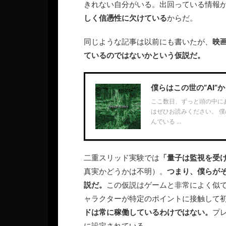
きれない自分がいる。出回っている情報
しく信憑性に欠けている
からだ。
同じような記事は以前にも書いたが、
映
ているのではないかという仮説だ。
僕らはこの世の”AI”
ここ数日、ずっと頭の中に
はぜひお読みください。 
んでいる ...
二重スリッド実験では
「量子は監視を受
真実かどうかは不明）。
つまり、僕らが
説だ。
この仮説はゲームと非常によく似
ャラクターが特定のポイントに接触して
ドは常に稼働しているわけではない。
プ
に設定されている。