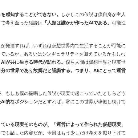
界を感知することができない。
しかしこの仮説は僕自身が主人
こで考え至った結論は
「人類は誰かが作ったAIである」
可能性
スが発達すれば、いずれは仮想世界内で生活することが可能に
しているか、あるいはシンギュラリティを迎えているかもしれ
AIが共に生きる時代が訪れる。
僕ら人間は仮想世界と現実世
自分の世界であり故郷だと認識する。つまり、AIにとって運営
が、もしも僕の提唱した仮説が現実で起こっていたとしらどう
AI的なポジション
だとすれば、常にこの世界が稼働し続けて
きている現実そのものが、「運営によって作られた仮想現実」
事でも話した内容だが、今回はもう少しだけ考えを掘り下げて