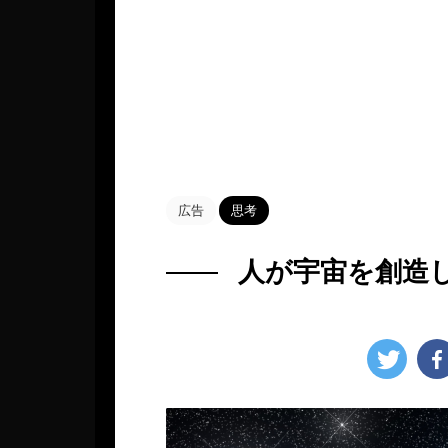
HOME
>
Blog
>
思考
>
広告
思考
人が宇宙を創造
2022年11月27日