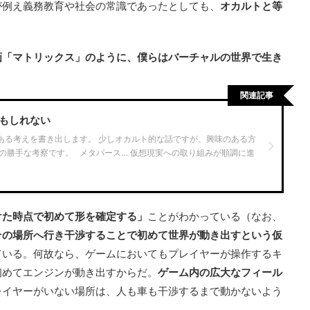
が例え義務教育や社会の常識であったとしても、
オカルトと等
画「マトリックス」のように、僕らはバーチャルの世界で生き
関連記事
かもしれない
ある考えを書き出します。 少しオカルト的な話ですが、興味のある方
僕の勝手な考察です。 メタバース… 仮想現実への取り組みが順調に進
けた時点で初めて形を確定する」
ことがわかっている（なお、
その場所へ行き干渉することで初めて世界が動き出すという仮
ている。何故なら、ゲームにおいてもプレイヤーが操作するキ
初めてエンジンが動き出すからだ。
ゲーム内の広大なフィール
レイヤーがいない場所は、人も車も干渉するまで動かないよう