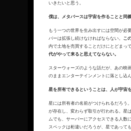
いきたいと思う。
僕は、メタバースは宇宙を作ることと同
もう一つの世界を生み出すには空間が必
バーは拡張し続けなければならない。
こ
内で土地を売買することだけにとどまっ
代がやって来ると思えてならない。
スターウォーズのような話だが、あの映
のままエンターテインメントに落とし込
星を所有できるということは、人が宇宙
星には所有者の名前がつけられるだろう
が存在し、変わらず取引が行われる。星
ムでも、サーバーにアクセスできる人数
スペックは桁違いだろうが、星であって