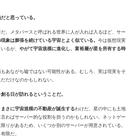
義だと思っている。
要だ。メタバースと呼ばれる世界に人が入れば入るほど、サー
の現象は膨張を続けている宇宙とよく似ている。
今は仮想現実
ているが、
やがて宇宙規模に進化し、富裕層が星を所有する時
画もあながち嘘ではない可能性がある。むしろ、実は現実をそ
んだだけなのかもしれない。
を創る日が訪れるということだ。
。
まさに宇宙規模の不動産が誕生する
わけだ。星の中にも土地
は言わばサーバー的な役割を担うのかもしれない。ネットゲー
に限りがあるため、いくつか別のサーバーが用意されている。
も有限だ。