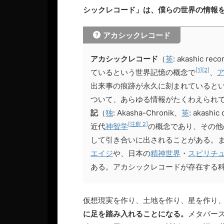
シックレコード」は、僕らの世界の情報
アカシックレコード
アカシックレコード
（
英
: akashi
[1]
[2]
ているという世界記憶の概念で
、
出来事の痕跡が永久に刻まれていると
ついて、あらゆる情報がたくわえられ
記
（
独
: Akasha-Chronik、
英
: akashic
[注釈 2]
近代
神智学
の概念であり、その他
して引き合いに出されることがある。
エイジ
や、日本の
精神世界
・
スピリチ
ある。アカシックレコードが存在する
仮想現実を作り、土地を作り、星を作り
に足を踏み入れることになる。
メタバース