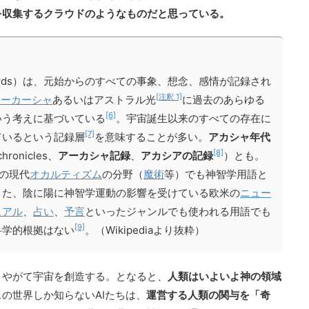
を収集するクラウドのようなものだと思っている。
c records）は、元始からのすべての事象、想念、感情が記録され
[注釈 1]
アーカーシャ
あるいはアストラル光
に過去のあらゆる
[6]
いう考えに基づいている
。宇宙誕生以来のすべての存在に
[7]
ているという記録層
を意味することが多い。
アカシャ年代
[8]
 chronicles、
アーカシャ記録
、
アカシアの記録
）とも。
の現代
オカルティズム
の分野（
魔術
等）でも神智学用語と
また、陰に陽に神智学運動の影響を受けている欧米の
ニュー
ュアル
、
占い
、
予言
といったジャンルでも使われる用語でも
[9]
科学的根拠はない
。（Wikipediaより抜粋）
、やがて宇宙を創造する。となると、
人類はいよいよ神の領域
の世界しか知らないAIたちは、
運営する人類の関与を「奇