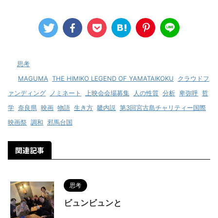
-
思考
-
MAGUMA
,
THE HIMIKO LEGEND OF YAMATAIKOKU
,
クラウドフ
ァンディング
,
ノミネート
,
上映会会場募集
,
人の性質
,
分析
,
卑弥呼
,
哲
学
,
奈良県
,
映画
,
物語
,
生き方
,
畿内説
,
第3回宮古島チャリティー国際
映画祭
,
調和
,
邪馬台国
関連記事
思考
ビュンビュンと