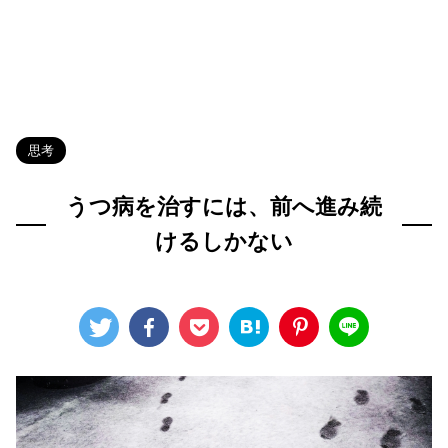
HOME
>
Blog
>
思考
>
思考
うつ病を治すには、前へ進み続
けるしかない
2024年4月6日