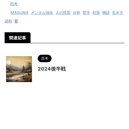
-
思考
-
MAGUMA
,
メンタル強化
,
人の性質
,
分析
,
哲学
,
対策
,
物語
,
生き方
,
調和
,
鬱
関連記事
思考
2024後半戦