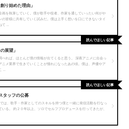
を創り始めた理由」
企画を執筆していく。僕が歌手や役者、作家を通していったい何がや
ンの皆様に共有していく試みだ。僕は上手く想いを口にできないタイ
 ...
読んでほしい記事
ての展望」
調べれば、ほとんど僕の情報が出てくると思う。 深夜アニメに出会っ
アニメ業界で生きていくことが憧れになったあの頃。僕は、声優やア
..
読んでほしい記事
OSスタッフの公募
DIOSでは、歌手・作家としてのスキルを持つ僕と一緒に発信活動を行なっ
ている。 約２０年以上、ソロでセルフプロデュースを行ってきたが、