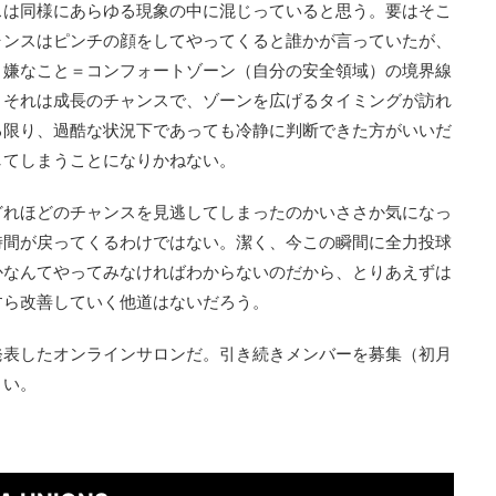
スは同様にあらゆる現象の中に混じっていると思う。要はそこ
ャンスはピンチの顔をしてやってくると誰かが言っていたが、
。嫌なこと＝コンフォートゾーン（自分の安全領域）の境界線
、それは成長のチャンスで、ゾーンを広げるタイミングが訪れ
る限り、過酷な状況下であっても冷静に判断できた方がいいだ
してしまうことになりかねない。
どれほどのチャンスを見逃してしまったのかいささか気になっ
時間が戻ってくるわけではない。潔く、今この瞬間に全力投球
かなんてやってみなければわからないのだから、とりあえずは
すら改善していく他道はないだろう。
発表したオンラインサロンだ。引き続きメンバーを募集（初月
さい。