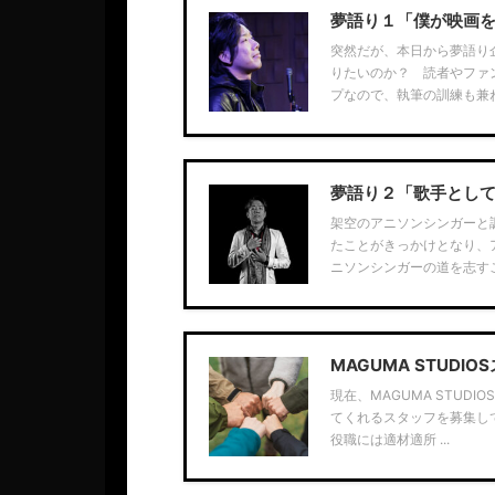
夢語り１「僕が映画
突然だが、本日から夢語り
りたいのか？ 読者やファ
プなので、執筆の訓練も兼ねて
夢語り２「歌手とし
架空のアニソンシンガーと
たことがきっかけとなり、
ニソンシンガーの道を志すこ .
MAGUMA STUDI
現在、MAGUMA STU
てくれるスタッフを募集し
役職には適材適所 ...