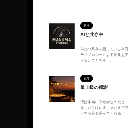
思考
AIと共存中
2025/6/2
AIとの共存を図っている今日
テクノロジーによる変化を
らないことを不 ...
思考
最上級の感謝
2025/6/1
僕は本当に幸せ者なのだと、
をしたとはいえ、まだまだ
トでも足を運んでくれる ...