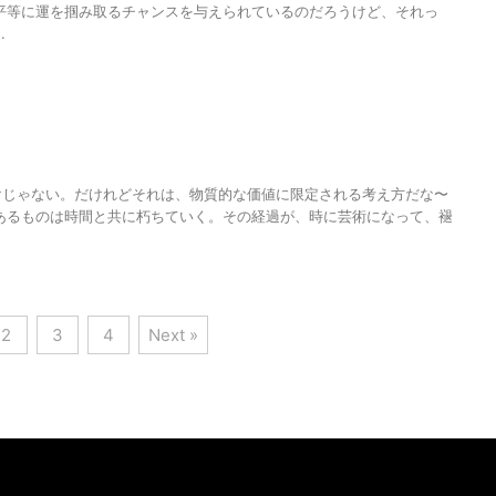
平等に運を掴み取るチャンスを与えられているのだろうけど、それっ
.
けじゃない。だけれどそれは、物質的な価値に限定される考え方だな〜
あるものは時間と共に朽ちていく。その経過が、時に芸術になって、褪
2
3
4
Next »