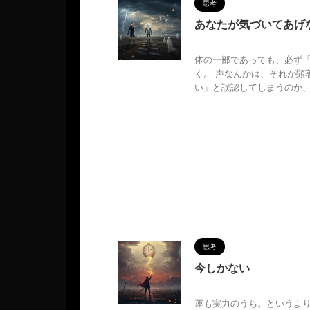
思考
あなたが気づいてあげ
2025/6/1
体の一部であっても、必ず
く。 声なんかは、それが顕
い」と誤認してしまうのか、 .
思考
今しかない
2025/6/1
運も実力のうち。というよ