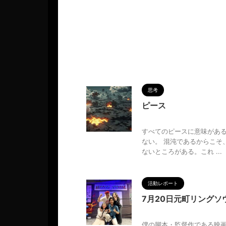
思考
ピース
2025/6/1
すべてのピースに意味があ
ない。 混沌であるからこそ
ないところがある。これ ...
活動レポート
7月20日元町リングソウ
2025/6/1
僕の脚本・監督作である映画「TH