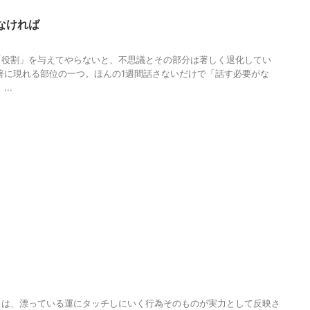
なければ
「役割」を与えてやらないと、不思議とその部分は著しく退化してい
著に現れる部位の一つ。ほんの1週間話さないだけで「話す必要がな
..
りは、漂っている運にタッチしにいく行為そのものが実力として反映さ