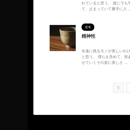
れていると思う。 誰にでも
て、止まっていて勝手に入 ..
思考
精神性
2025/5/22
永遠に残るモノが美しいわ
と思う。 僕らを含めて、形
せていくその姿に美しさ ...
1