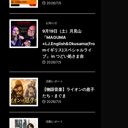
2026/7/5
お知らせ
9月19日（土）月見山
「MAGUMA
×LJ.English&Okusama(fro
mイギリス)スペシャルライ
ブ」 in つどい処さま吉
2026/7/5
活動レポート
【物語音楽】ライオンの息子
たち - まぐま
2026/7/5
活動レポート