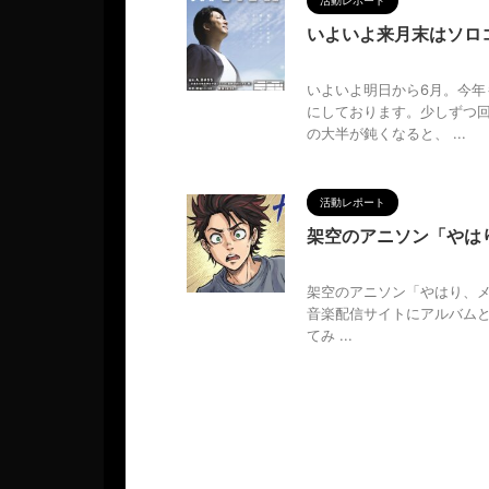
活動レポート
いよいよ来月末はソロ
2025/6/2
いよいよ明日から6月。今年
にしております。少しずつ回
の大半が鈍くなると、 ...
活動レポート
架空のアニソン「やは
2025/6/2
架空のアニソン「やはり、メタ
音楽配信サイトにアルバムとし
てみ ...