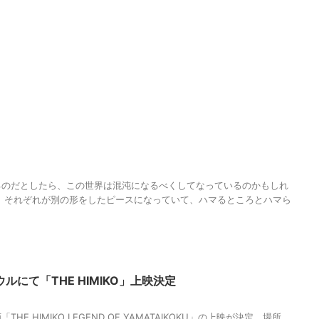
るのだとしたら、この世界は混沌になるべくしてなっているのかもしれ
、それぞれが別の形をしたピースになっていて、ハマるところとハマら
ルにて「THE HIMIKO」上映決定
E HIMIKO LEGEND OF YAMATAIKOKU」の上映が決定。場所