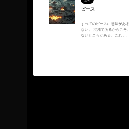
思考
ピース
2025/6/1
すべてのピースに意味があ
ない。 混沌であるからこそ
ないところがある。これ ...