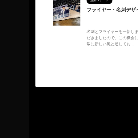
活動レポート
フライヤー・名刺デザ
2024/9/27
MAGUMA
,
和
名刺とフライヤーを一新しま
だきましたので、この機会
常に新しい風と通してお ...