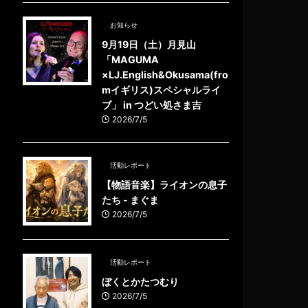
お知らせ
9月19日（土）月見山
「MAGUMA
×LJ.English&Okusama(fro
mイギリス)スペシャルライ
ブ」 in つどい処さま吉
2026/7/5
活動レポート
【物語音楽】ライオンの息子
たち - まぐま
2026/7/5
活動レポート
ぼくとかたつむり
2026/7/5