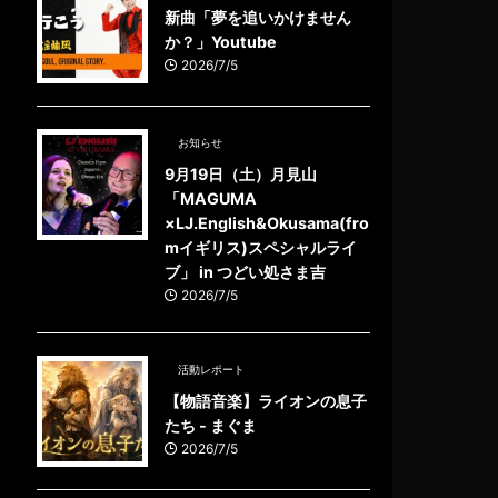
新曲「夢を追いかけません
か？」Youtube
2026/7/5
お知らせ
9月19日（土）月見山
「MAGUMA
×LJ.English&Okusama(fro
mイギリス)スペシャルライ
ブ」 in つどい処さま吉
2026/7/5
活動レポート
【物語音楽】ライオンの息子
たち - まぐま
2026/7/5