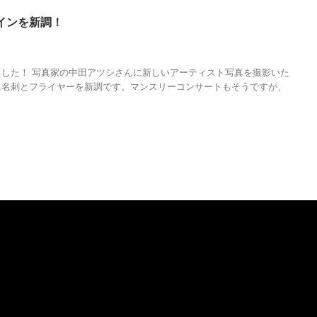
インを新調！
チラシ
,
フライヤー
,
人の性質
,
分析
,
名刺
,
哲学
,
物語
,
生き方
,
紅白歌合戦
,
調
した！ 写真家の中田アツシさんに新しいアーティスト写真を撮影いた
に名刺とフライヤーを新調です。マンスリーコンサートもそうですが、