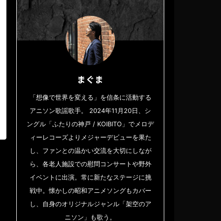
まぐま
「想像で世界を変える」を信条に活動する
アニソン歌謡歌手。 2024年11月20日、シ
ングル「ふたりの神戸 / KOIBITO」でメロデ
ィーレコーズよりメジャーデビューを果た
し、ファンとの温かい交流を大切にしなが
ら、各老人施設での慰問コンサートや野外
イベントに出演。常に新たなステージに挑
戦中。懐かしの昭和アニメソングもカバー
し、自身のオリジナルジャンル「架空のア
ニソン」も歌う。