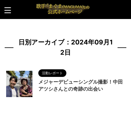
HOME
>
2024年
>
9月
>
12日
日別アーカイブ：2024年09月1
2日
活動レポート
メジャーデビューシングル撮影！中田
アツシさんとの奇跡の出会い
2024/9/12
KOIBITO
,
MAGUMA
,
ふたりの
神戸
,
カメラマン
,
ジャケット撮影
,
ハーバーランド
,
ポートレート
,
モザイク
,
中田アツシ
,
人の性質
,
写
真家
,
分析
,
哲学
,
港町
,
物語
,
生き方
,
神戸
,
調和