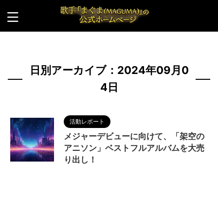
HOME
>
2024年
>
9月
>
4日
日別アーカイブ：2024年09月0
4日
活動レポート
メジャーデビューに向けて、「架空の
アニソン」ベストフルアルバムを大売
り出し！
2024/9/4
MAGUMA
,
人の性質
,
分析
,
哲
学
,
大売り尽くしセール
,
普及
,
架空のアニソン
,
物
語
,
生き方
,
調和
,
配布