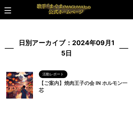
HOME
>
2024年
>
9月
>
15日
日別アーカイブ：2024年09月1
5日
活動レポート
【ご案内】焼肉王子の会 IN ホルモン一
芯
2024/9/17
MAGUMA
,
コンサート
,
ホルモ
ン一芯
,
交流会
,
人の性質
,
分析
,
哲学
,
焼肉屋
,
焼肉
店
,
焼肉王子
,
物語
,
生き方
,
調和