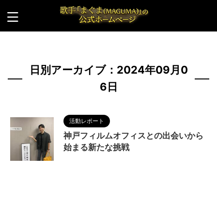
HOME
>
2024年
>
9月
>
6日
日別アーカイブ：2024年09月0
6日
活動レポート
神戸フィルムオフィスとの出会いから
始まる新たな挑戦
2024/9/7
MAGUMA
,
MV
,
ふたりの神戸
,
ミュージックビデオ
,
人の性質
,
分析
,
哲学
,
物語
,
生
き方
,
神戸フィルムオフィス
,
神戸観光局
,
調和