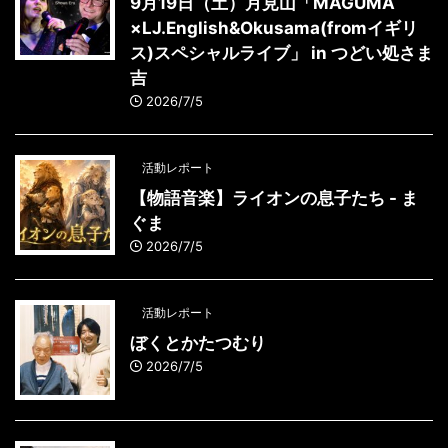
9月19日（土）月見山「MAGUMA
×LJ.English&Okusama(fromイギリ
ス)スペシャルライブ」 in つどい処さま
吉
2026/7/5
活動レポート
【物語音楽】ライオンの息子たち - ま
ぐま
2026/7/5
活動レポート
ぼくとかたつむり
2026/7/5