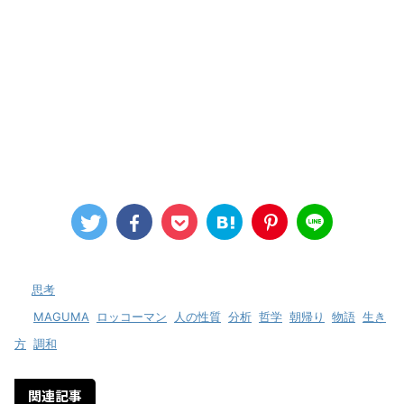
-
思考
-
MAGUMA
,
ロッコーマン
,
人の性質
,
分析
,
哲学
,
朝帰り
,
物語
,
生き
方
,
調和
関連記事