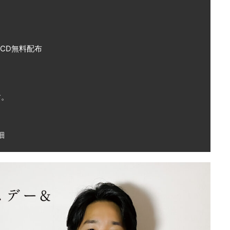
CD無料配布
す。
細