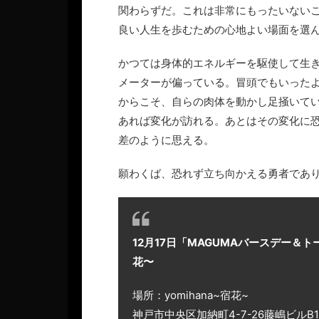
関わらずだ。これは非常にもったいない
良い人生を歩むための心地よい場面を選
かつては身体的エネルギーを駆使して生
メーターが偏っている。冒頭でもいった
からこそ、自らの肉体を動かし足掻いて
あれば変化が訪れる。あとはその変化に
差のように思える。
願わくば、恐れず立ち向かえる勇者であ
12月17日「MAGUMAバースデー＆トー
花〜
場所：yomihana~宿花~
神戸市中央区加納町4-7-26藤嶋ビルB1