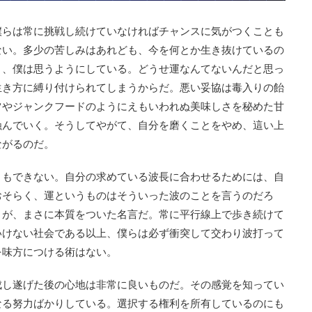
僕らは常に挑戦し続けていなければチャンスに気がつくことも
ない。多少の苦しみはあれども、今を何とか生き抜けているの
と、僕は思うようにしている。どうせ運なんてないんだと思っ
生き方に縛り付けられてしまうからだ。悪い妥協は毒入りの飴
ツやジャンクフードのようにえもいわれぬ美味しさを秘めた甘
蝕んでいく。そうしてやがて、自分を磨くことをやめ、這い上
ながるのだ。
ともできない。自分の求めている波長に合わせるためには、自
おそらく、運というものはそういった波のことを言うのだろ
くが、まさに本質をついた名言だ。常に平行線上で歩き続けて
いけない社会である以上、僕らは必ず衝突して交わり波打って
を味方につける術はない。
成し遂げた後の心地は非常に良いものだ。その感覚を知ってい
なる努力ばかりしている。選択する権利を所有しているのにも