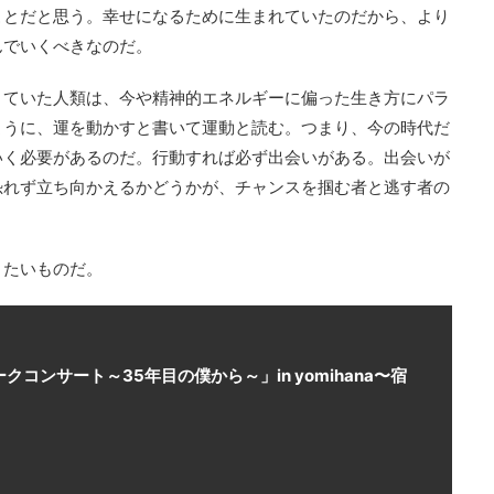
ことだと思う。幸せになるために生まれていたのだから、より
んでいくべきなのだ。
きていた人類は、今や精神的エネルギーに偏った生き方にパラ
ように、運を動かすと書いて運動と読む。つまり、今の時代だ
いく必要があるのだ。行動すれば必ず出会いがある。出会いが
恐れず立ち向かえるかどうかが、チャンスを掴む者と逃す者の
りたいものだ。
クコンサート～35年目の僕から～」in yomihana〜宿