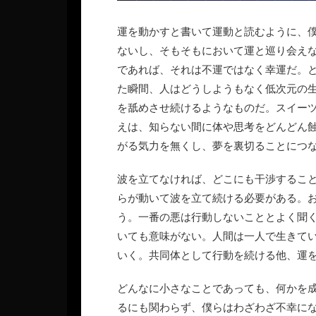
運を動かすと書いて運動と読むように、
ないし、そもそもにおいて運と巡り会え
であれば、それは不運ではなく幸運だ。
た瞬間、人はどうしようもなく低次元の
を舐めさせ続けるようなものだ。スイー
えは、知らない間に体や思考をどんどん
がる気力を無くし、夢を裏切ることにつ
波を立てなければ、どこにも干渉するこ
らが動いて波を立て続ける必要がある。
う。一番の悪は行動しないこととよく聞
いても意味がない。人間は一人で生きて
いく。共同体として行動を続ける他、運
どんなに小さなことであっても、何かを
るにも関わらず、僕らはわざわざ不幸に