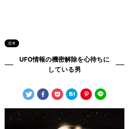
HOME
>
Blog
>
思考
>
思考
UFO情報の機密解除を心待ちに
している男
2022年8月3日