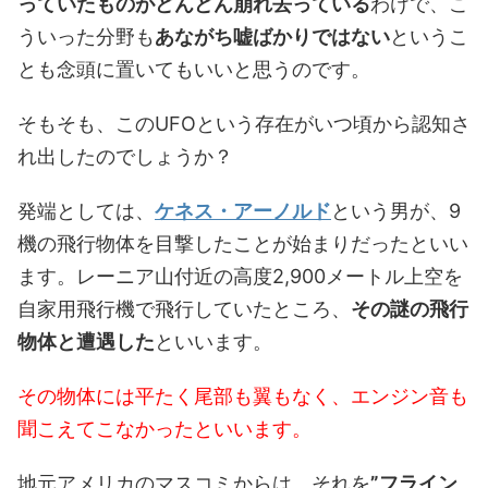
っていたものがどんどん崩れ去っている
わけで、こ
ういった分野も
あながち嘘ばかりではない
というこ
とも念頭に置いてもいいと思うのです。
そもそも、このUFOという存在がいつ頃から認知さ
れ出したのでしょうか？
発端としては、
ケネス・アーノルド
という男が、9
機の飛行物体を目撃したことが始まりだったといい
ます。レーニア山付近の高度2,900メートル上空を
自家用飛行機で飛行していたところ、
その謎の飛行
物体と遭遇した
といいます。
その物体には平たく尾部も翼もなく、エンジン音も
聞こえてこなかったといいます。
地元アメリカのマスコミからは、それを
”フライン