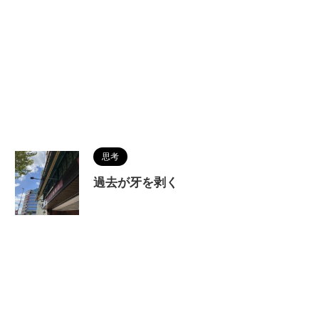
思考
過去が牙を剥く