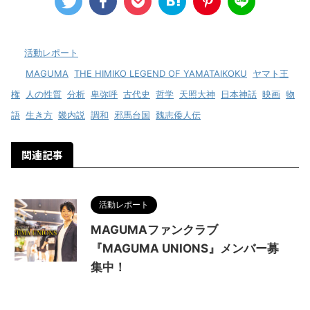
-
活動レポート
-
MAGUMA
,
THE HIMIKO LEGEND OF YAMATAIKOKU
,
ヤマト王
権
,
人の性質
,
分析
,
卑弥呼
,
古代史
,
哲学
,
天照大神
,
日本神話
,
映画
,
物
語
,
生き方
,
畿内説
,
調和
,
邪馬台国
,
魏志倭人伝
関連記事
活動レポート
MAGUMAファンクラブ
『MAGUMA UNIONS』メンバー募
集中！