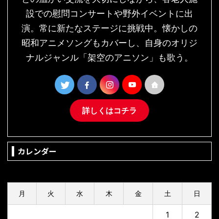
設での慰問コンサートや野外イベントに出
演。常に新たなステージに挑戦中。懐かしの
昭和アニメソングもカバーし、自身のオリジ
ナルジャンル「架空のアニソン」も歌う。
詳しくはコチラ
カレンダー
2026年8月
月
火
水
木
金
土
日
1
2