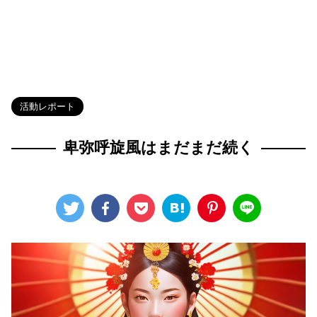
HOME
>
Blog
>
活動レポート
>
活動レポート
卑弥呼旋風はまだまだ続く
2024年6月25日