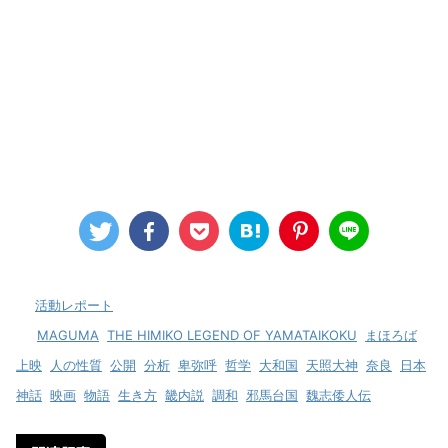
-
活動レポート
-
MAGUMA
,
THE HIMIKO LEGEND OF YAMATAIKOKU
,
まほろば
,
上映
,
人の性質
,
公開
,
分析
,
卑弥呼
,
哲学
,
大和国
,
天照大神
,
奈良
,
日本
神話
,
映画
,
物語
,
生き方
,
畿内説
,
調和
,
邪馬台国
,
魏志倭人伝