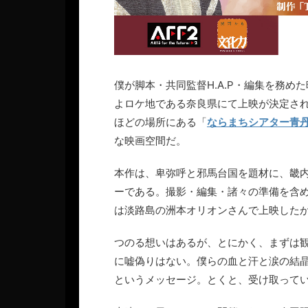
僕が脚本・共同監督H.A.P・編集を務め
よロケ地である奈良県にて上映が決定され
ほどの場所にある「
ならまちシアター青
な映画空間だ。
本作は、卑弥呼と邪馬台国を題材に、畿
ーである。撮影・編集・諸々の準備を含
は淡路島の洲本オリオンさんで上映した
つのる想いはあるが、とにかく、まずは
に嘘偽りはない。僕らの血と汗と涙の結
というメッセージ。とくと、受け取って