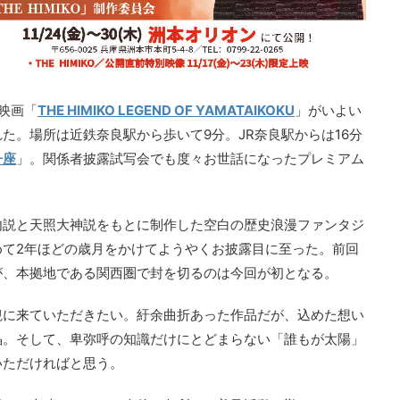
た映画「
THE HIMIKO LEGEND OF YAMATAIKOKU
」がいよい
た。場所は近鉄奈良駅から歩いて9分。JR奈良駅からは16分
丹座
」。関係者披露試写会でも度々お世話になったプレミアム
内説と天照大神説をもとに制作した空白の歴史浪漫ファンタジ
めて2年ほどの歳月をかけてようやくお披露目に至った。前回
が、本拠地である関西圏で封を切るのは今回が初となる。
観に来ていただきたい。紆余曲折あった作品だが、込めた想い
晶。そして、卑弥呼の知識だけにとどまらない「誰もが太陽」
いただければと思う。