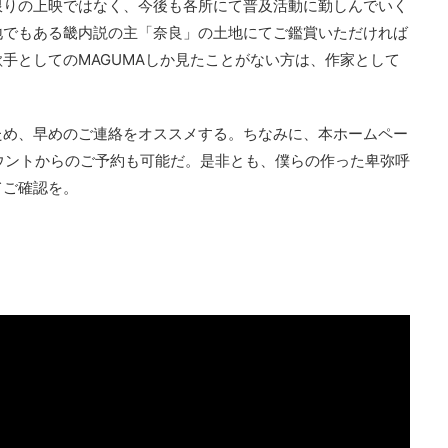
限りの上映ではなく、今後も各所にて普及活動に勤しんでいく
地でもある畿内説の主「奈良」の土地にてご鑑賞いただければ
手としてのMAGUMAしか見たことがない方は、作家として
。
ため、早めのご連絡をオススメする。ちなみに、本ホームペー
カウントからのご予約も可能だ。是非とも、僕らの作った卑弥呼
てご確認を。