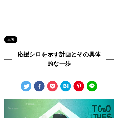
HOME
>
Blog
>
思考
>
思考
応援シロを示す計画とその具体
的な一歩
2024年8月17日