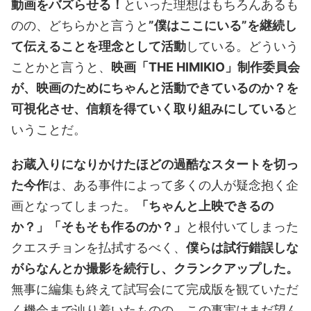
動画をバズらせる！
といった理想はもちろんあるも
のの、どちらかと言うと
”僕はここにいる”を継続し
て伝えることを理念として活動
している。どういう
ことかと言うと、
映画「THE HIMIKIO」制作委員会
が、映画のためにちゃんと活動できているのか？を
可視化させ、信頼を得ていく取り組みにしている
と
いうことだ。
お蔵入りになりかけたほどの過酷なスタートを切っ
た今作
は、ある事件によって多くの人が疑念抱く企
画となってしまった。
「ちゃんと上映できるの
か？」「そもそも作るのか？」
と根付いてしまった
クエスチョンを払拭するべく、
僕らは試行錯誤しな
がらなんとか撮影を続行し、クランクアップした。
無事に編集も終えて試写会にて完成版を観ていただ
く機会まで辿り着いたものの、この事実はまだ望ん