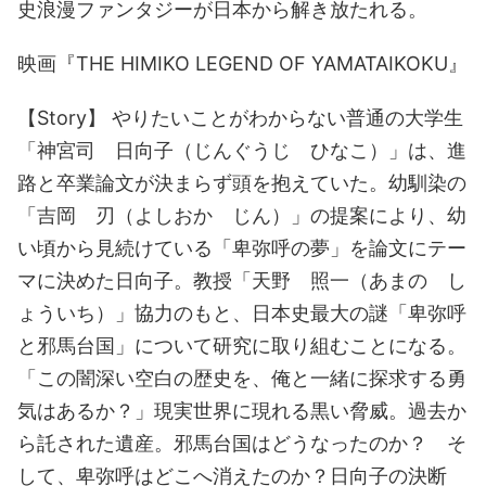
史浪漫ファンタジーが日本から解き放たれる。
映画『THE HIMIKO LEGEND OF YAMATAIKOKU』
【Story】 やりたいことがわからない普通の大学生
「神宮司 日向子（じんぐうじ ひなこ）」は、進
路と卒業論文が決まらず頭を抱えていた。幼馴染の
「吉岡 刃（よしおか じん）」の提案により、幼
い頃から見続けている「卑弥呼の夢」を論文にテー
マに決めた日向子。教授「天野 照一（あまの し
ょういち）」協力のもと、日本史最大の謎「卑弥呼
と邪馬台国」について研究に取り組むことになる。
「この闇深い空白の歴史を、俺と一緒に探求する勇
気はあるか？」現実世界に現れる黒い脅威。過去か
ら託された遺産。邪馬台国はどうなったのか？ そ
して、卑弥呼はどこへ消えたのか？日向子の決断