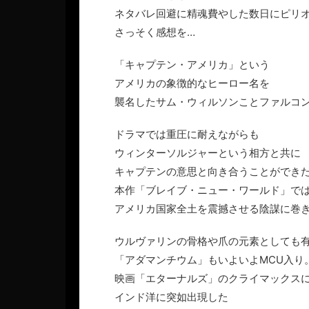
ネタバレ回避に精魂費やした数日にピリ
さっそく感想を…
「キャプテン・アメリカ」という
アメリカの象徴的なヒーロー名を
襲名したサム・ウィルソンことファルコ
ドラマでは重圧に耐えながらも
ウィンターソルジャーという相方と共に
キャプテンの意思と向き合うことができ
本作「ブレイブ・ニュー・ワールド」で
アメリカ国家全土を震撼させる陰謀に巻
ウルヴァリンの骨格や爪の元素としても
「アダマンチウム」もいよいよMCU入り
映画「エターナルズ」のクライマックス
インド洋に突如出現した