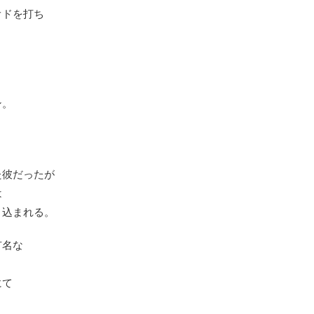
オドを打ち
ン。
た彼だったが
は
き込まれる。
有名な
。
にて