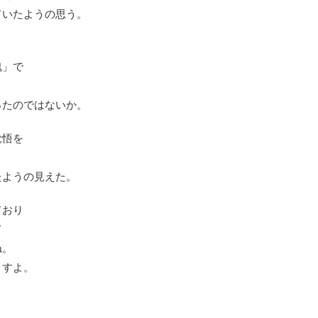
ていたようの思う。
魂」で
ったのではないか。
覚悟を
たようの見えた。
ており
て
ね。
ますよ。