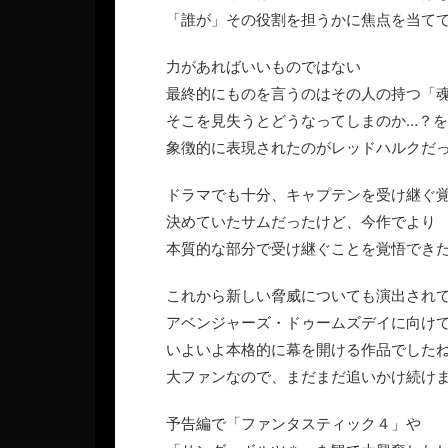
「誰が」その役割を担うかに焦点を当て
力があればいいものではない
最終的にものを言うのはその人の持つ「
そこを見失うとどうなってしまのか…？を
象徴的に表現されたのがレッドハルクだ
ドラマでも十分、キャプテンを受け継ぐ
決めていたサムだったけど、今作でより
本質的な部分で受け継ぐことを覚悟でき
これから新しい脅威についても演出され
アベンジャーズ・ドゥームズデイに向け
いよいよ本格的に幕を開ける作品でした
大ファンなので、まだまだ追いかけ続け
予告編で「ファンタスティック４」や