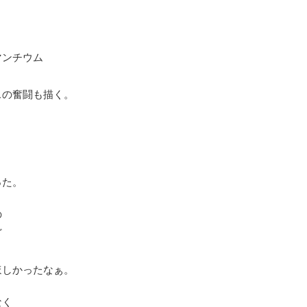
。
マンチウム
スの奮闘も描く。
った。
の
ど
ほしかったなぁ。
なく