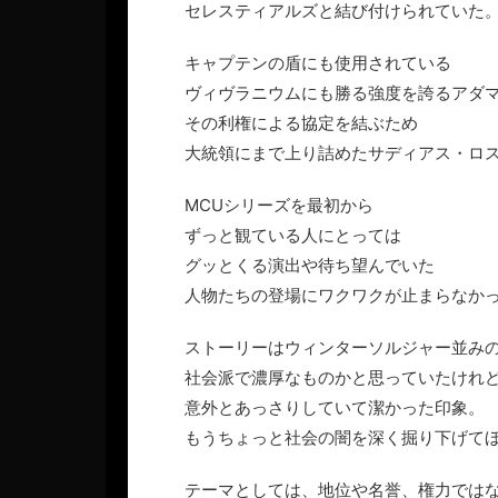
セレスティアルズと結び付けられていた
キャプテンの盾にも使用されている
ヴィヴラニウムにも勝る強度を誇るアダ
その利権による協定を結ぶため
大統領にまで上り詰めたサディアス・ロ
MCUシリーズを最初から
ずっと観ている人にとっては
グッとくる演出や待ち望んでいた
人物たちの登場にワクワクが止まらなか
ストーリーはウィンターソルジャー並み
社会派で濃厚なものかと思っていたけれ
意外とあっさりしていて潔かった印象。
もうちょっと社会の闇を深く掘り下げて
テーマとしては、地位や名誉、権力では