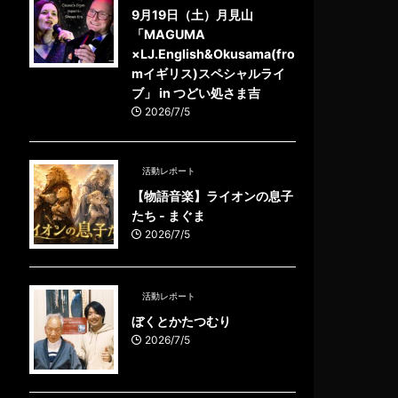
9月19日（土）月見山
「MAGUMA
×LJ.English&Okusama(fro
mイギリス)スペシャルライ
ブ」 in つどい処さま吉
2026/7/5
活動レポート
【物語音楽】ライオンの息子
たち - まぐま
2026/7/5
活動レポート
ぼくとかたつむり
2026/7/5