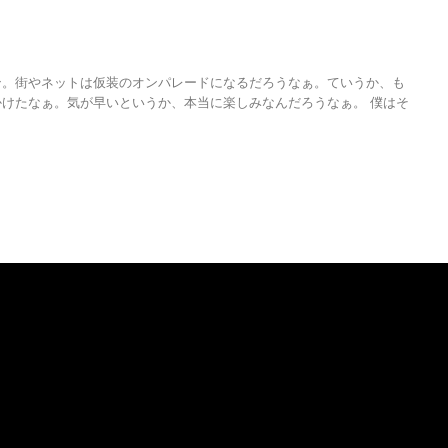
ン。街やネットは仮装のオンパレードになるだろうなぁ。ていうか、も
けたなぁ。気が早いというか、本当に楽しみなんだろうなぁ。 僕はそ