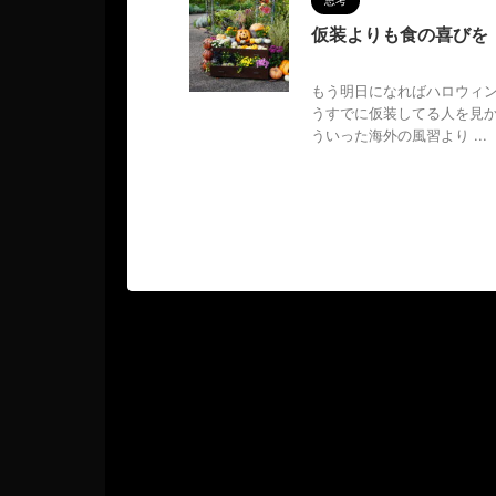
思考
仮装よりも食の喜びを
2024/10/30
もう明日になればハロウィ
うすでに仮装してる人を見か
ういった海外の風習より ...