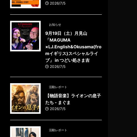
2026/7/5
お知らせ
9月19日（土）月見山
「MAGUMA
×LJ.English&Okusama(fro
mイギリス)スペシャルライ
ブ」 in つどい処さま吉
2026/7/5
活動レポート
【物語音楽】ライオンの息子
たち - まぐま
2026/7/5
活動レポート