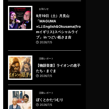
お知らせ
9月19日（土）月見山
「MAGUMA
×LJ.English&Okusama(fro
mイギリス)スペシャルライ
ブ」 in つどい処さま吉
2026/7/5
活動レポート
【物語音楽】ライオンの息子
たち - まぐま
2026/7/5
活動レポート
ぼくとかたつむり
2026/7/5