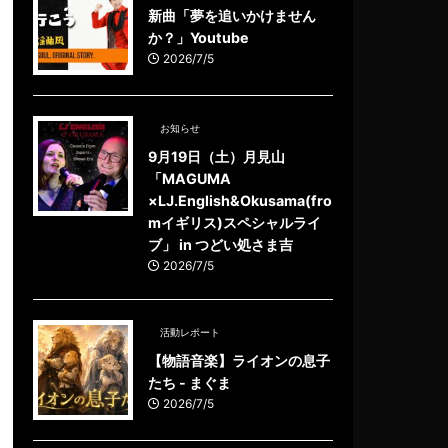
新曲「夢を追いかけません
か？」Youtube
2026/7/5
お知らせ
9月19日（土）月見山
「MAGUMA
×LJ.English&Okusama(fro
mイギリス)スペシャルライ
ブ」 in つどい処さま吉
2026/7/5
活動レポート
【物語音楽】ライオンの息子
たち - まぐま
2026/7/5