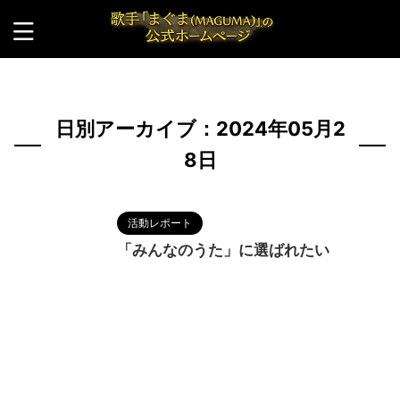
HOME
>
2024年
>
5月
>
28日
日別アーカイブ：2024年05月2
8日
活動レポート
「みんなのうた」に選ばれたい
2024/5/28
MAGUMA
,
NHK
,
みんなのう
た
,
人の性質
,
分析
,
哲学
,
物語
,
生き方
,
紅白歌合戦
,
調和